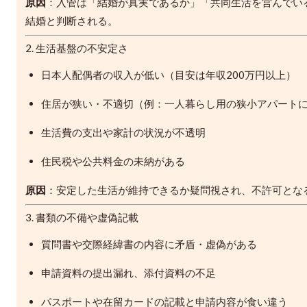
原因
：入管は「結婚が真実であるか」「共同生活を営んでい
結婚と判断される。
2. 生活基盤の不安定さ
日本人配偶者の収入が低い（目安は年収200万円以上）
住居が狭い・不適切（例：一人暮らし用の狭小アパートに
生活費の支出や家計の状況が不透明
住民税や公共料金の未納がある
原因
：安定した生活が維持できるか疑問視され、不許可とな
3. 書類の不備や虚偽記載
質問書や交際経緯書の内容に矛盾・虚偽がある
申請資料の提出漏れ、添付資料の不足
パスポートや在留カードの記載と申請内容が食い違う