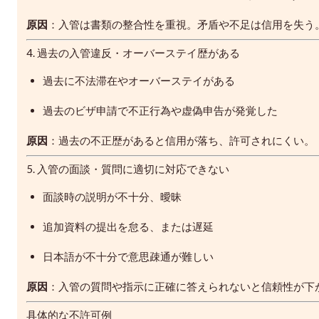
原因
：入管は書類の整合性を重視。矛盾や不足は信用を失う
4. 過去の入管違反・オーバーステイ歴がある
過去に不法滞在やオーバーステイがある
過去のビザ申請で不正行為や虚偽申告が発覚した
原因
：過去の不正歴があると信用が落ち、許可されにくい。
5. 入管の面談・質問に適切に対応できない
面談時の説明が不十分、曖昧
追加資料の提出を怠る、または遅延
日本語が不十分で意思疎通が難しい
原因
：入管の質問や指示に正確に答えられないと信頼性が下
具体的な不許可例