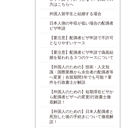
方はこちらへ
外国人留学生と結婚する場合
日本人側の年収が低い場合の配偶者
ビザ申請
【要注意】配偶者ビザ申請で不許可
となりやすいケース
【要注意】配偶者ビザ申請で偽装結
婚を疑われる３つのケースについて
【外国人のための】技術・人文知
識・国際業務から永住者の配偶者等
へ変更｜在留期間1年でも可能？要
件を行政書士が解説
【外国人のための】短期滞在ビザか
ら配偶者ビザへの変更|行政書士徹
底解説！
【外国人のための】日本人配偶者と
死別した後の手続きについて徹底解
説！