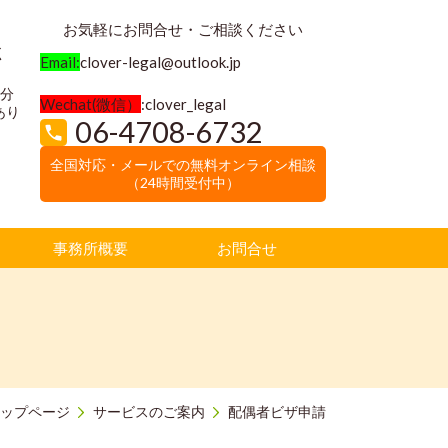
お気軽にお問合せ・ご相談ください
く
Email:
clover-legal@outlook.jp
3分
Wechat(微信）
:clover_legal
あり
06-4708-6732
全国対応・メールでの無料オンライン相談
（24時間受付中）
事務所概要
お問合せ
ップページ
サービスのご案内
配偶者ビザ申請