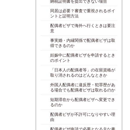
納税証明書を提出できない場合
同居は必要？審査で重視されるポイ
ントと証明方法
配偶者ビザで海外へ行くときは要注
意
事実婚・内縁関係で配偶者ビザは取
得できるのか
妊娠中に配偶者ビザを申請するとき
のポイント
「日本人の配偶者等」の在留資格が
取り消されるのはどんなときか
外国人配偶者に違反歴・犯罪歴があ
る場合でも配偶者ビザは取れるのか
短期滞在から配偶者ビザへ変更でき
るのか
配偶者ビザが不許可になりやすい理
由
配偶者ビザ申請で必要となる主な書