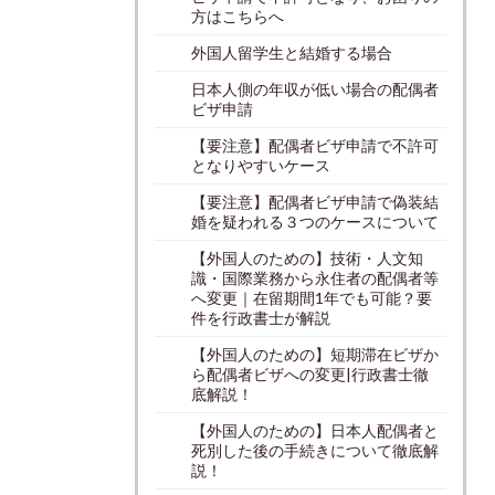
方はこちらへ
外国人留学生と結婚する場合
日本人側の年収が低い場合の配偶者
ビザ申請
【要注意】配偶者ビザ申請で不許可
となりやすいケース
【要注意】配偶者ビザ申請で偽装結
婚を疑われる３つのケースについて
【外国人のための】技術・人文知
識・国際業務から永住者の配偶者等
へ変更｜在留期間1年でも可能？要
件を行政書士が解説
【外国人のための】短期滞在ビザか
ら配偶者ビザへの変更|行政書士徹
底解説！
【外国人のための】日本人配偶者と
死別した後の手続きについて徹底解
説！