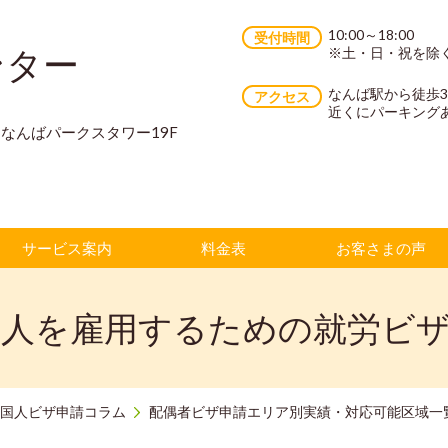
10:00～18:00
受付時間
ンター
※土・日・祝を除
なんば駅から徒歩
アクセス
近くにパーキング
70 なんばパークスタワー19F
サービス案内
料金表
お客さまの声
人を雇用するための就労ビ
国人ビザ申請コラム
配偶者ビザ申請エリア別実績・対応可能区域一