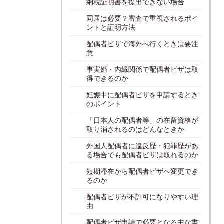
納税証明書を提出できない場合
同居は必要？審査で重視されるポイ
ントと証明方法
配偶者ビザで海外へ行くときは要注
意
事実婚・内縁関係で配偶者ビザは取
得できるのか
妊娠中に配偶者ビザを申請するとき
のポイント
「日本人の配偶者等」の在留資格が
取り消されるのはどんなときか
外国人配偶者に違反歴・犯罪歴があ
る場合でも配偶者ビザは取れるのか
短期滞在から配偶者ビザへ変更でき
るのか
配偶者ビザが不許可になりやすい理
由
配偶者ビザ申請で必要となる主な書