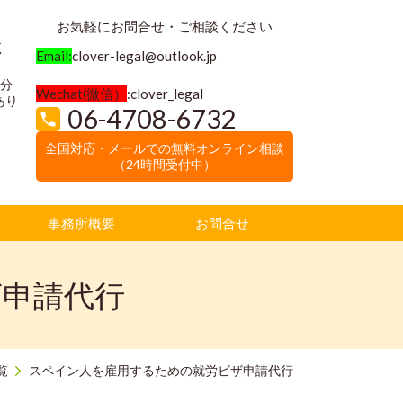
お気軽にお問合せ・ご相談ください
く
Email:
clover-legal@outlook.jp
3分
Wechat(微信）
:clover_legal
あり
06-4708-6732
全国対応・メールでの無料オンライン相談
（24時間受付中）
事務所概要
お問合せ
ザ申請代行
覧
スペイン人を雇用するための就労ビザ申請代行