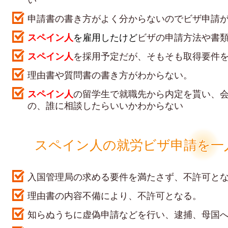
申請書の書き方がよく分からないのでビザ申請
スペイン人
を雇用したけど
ビザの申請方法や書
スペイン人
を採用予定だが、そもそも取得要件
理由書や質問書の書き方がわからない。
スペイン人
の留学生で就職先から内定を貰い、
の、誰に相談したらいいかわからない
スペイン
人の就労ビザ申請を一
入国管理局の求める要件を満たさず、不許可と
理由書の内容不備により、不許可となる。
知らぬうちに虚偽申請などを行い、逮捕、母国