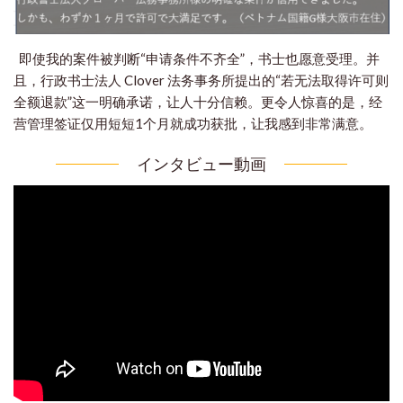
即使我的案件被判断“申请条件不齐全”，书士也愿意受理。
并
且，行政书士法人 Clover 法务事务所提出的“若无法取得许可则
全额退款”这一明确承诺，让人十分信赖。
更令人惊喜的是，经
营管理签证仅用短短1个月就成功获批，让我感到非常满意。
インタビュー動画