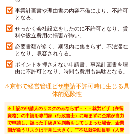
事業計画書や理由書の内容不備により、不許可
となる。
せっかく会社設立をしたのに不許可となり、賃
料や設立費用の損害が怖い。
必要書類が多く、期限内に集まらず、不法滞在
となり、収容されうる。
ポイントを押さえない申請書、事業計画書を理
由に不許可となり、時間も費用も無駄となる。
⚠京都で経営管理ビザ申請不許可時に生じる具
体的危険性
⚠上記の申請人のリスクのみならず・・・就労ビザ（在留
資格）の申請を専門家（行政書士）に頼まずに企業が自力
で申請し、誤った手続きや判断をしてしまった場合、企業
側が負うリスクは非常に大きく、**不法就労助長罪（入管