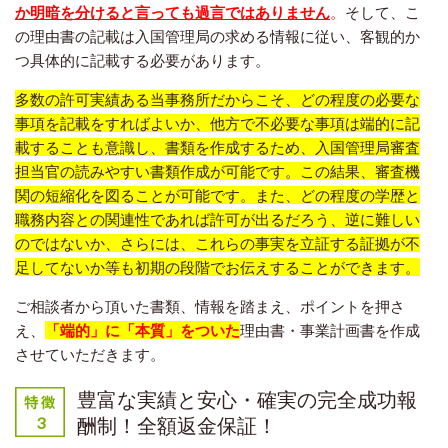
か明暗を分けると言っても過言ではありません
。
そして、こ
の理由書の記載は入国管理局の求める情報に従い、客観的か
つ具体的に記載する必要があります。
多数の許可実績ある当事務所だからこそ、どの程度の必要な
事項を記載をすればよいか、他方で不必要な事項は端的に記
載することも意識し、書類を作成するため、入国管理局審査
担当官の読みやすい書類作成が可能です。この結果、審査機
関の短縮化を図ることが可能です。また、
どの程度の
学歴と
職務内容との関連性
であれば許可が出るだろう
、逆に難しい
のではないか、さらには、これらの事実を立証する証拠が不
足してないか等も初期の段階でお伝えすることができます。
ご相談者から頂いた書類、情報を踏まえ、ポイントを押さ
え、
「端的」に「本質」をついた
理由書・事業計画書を作成
させていただきます。
豊富な実績と安心・確実の完全成功報
酬制！全額返金保証！