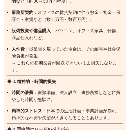
酬など（約30～50万円程度）。
事務所契約
：オフィスの賃貸契約に伴う敷金・礼金・保
証金・家賃など（数十万円～数百万円）。
設備投資や備品購入
：パソコン、オフィス家具、什器、
商品仕入れなど。
人件費
：従業員を雇っていた場合は、その給与や社会保
険負担が発生。
→ これらの初期投資が回収できないまま損失になりま
す。
◆ 3.
精神的・時間的損失
時間の浪費
：書類準備、法人設立、事務所探しなどに費
やした時間が無駄に。
精神的ストレス
：日本での生活計画・事業計画が崩れ、
精神的な不安や失望が大きくなることもあります。
◆ 4.
再申請のハードルが上がる