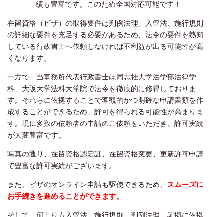
績も豊富です。このため全国対応可能です！
在留資格（ビザ）の取得要件は判例法理、入管法、施行規則
の詳細な要件を充足する必要があるため、法令の要件を熟知
している行政書士へ依頼しなければ不利益が出る可能性が高
くなります。
一方で、当事務所代表行政書士は同志社大学法学部法律学
科、大阪大学法科大学院で法令を徹底的に修得しておりま
す。それらに依拠することで客観的かつ明確な申請書類を作
成することができるため、許可を得られる可能性が高まりま
す。現に多数の依頼者の申請のご依頼をいただき、許可実績
が大変豊富です。
写真の通り、在留資格認定証、在留資格変更、更新許可申請
で豊富な許可実績がございます。
また、ビザのオンライン申請も駆使できるため、
スムーズに
お手続きを進めることができます。
そして、何よりも入管法、施行規則、判例法理、証拠に依拠