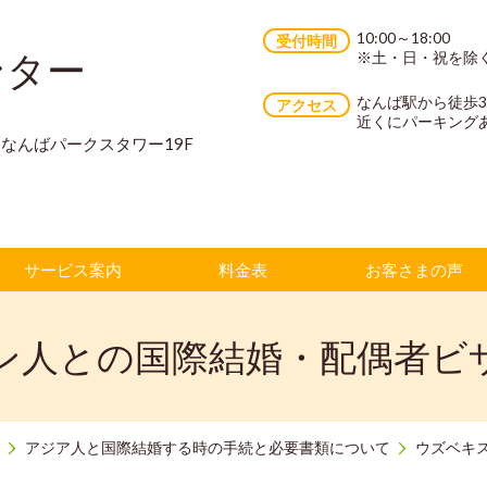
10:00～18:00
受付時間
ンター
※土・日・祝を除
なんば駅から徒歩
アクセス
近くにパーキング
70 なんばパークスタワー19F
サービス案内
料金表
お客さまの声
ン人との国際結婚・配偶者ビ
アジア人と国際結婚する時の手続と必要書類について
ウズベキ