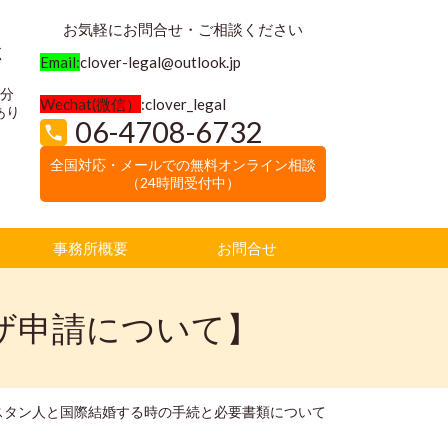
お気軽にお問合せ・ご相談ください
く
Email:
clover-legal@outlook.jp
3分
Wechat(微信）
:clover_legal
あり
06-4708-6732
全国対応・メールでの無料オンライン相談
（24時間受付中）
事務所概要
お問合せ
ザ申請について】
スタン人と国際結婚する時の手続と必要書類について