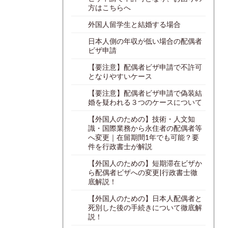
方はこちらへ
外国人留学生と結婚する場合
日本人側の年収が低い場合の配偶者
ビザ申請
【要注意】配偶者ビザ申請で不許可
となりやすいケース
【要注意】配偶者ビザ申請で偽装結
婚を疑われる３つのケースについて
【外国人のための】技術・人文知
識・国際業務から永住者の配偶者等
へ変更｜在留期間1年でも可能？要
件を行政書士が解説
【外国人のための】短期滞在ビザか
ら配偶者ビザへの変更|行政書士徹
底解説！
【外国人のための】日本人配偶者と
死別した後の手続きについて徹底解
説！