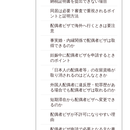
納税証明書を提出できない場合
同居は必要？審査で重視されるポイ
ントと証明方法
配偶者ビザで海外へ行くときは要注
意
事実婚・内縁関係で配偶者ビザは取
得できるのか
妊娠中に配偶者ビザを申請するとき
のポイント
「日本人の配偶者等」の在留資格が
取り消されるのはどんなときか
外国人配偶者に違反歴・犯罪歴があ
る場合でも配偶者ビザは取れるのか
短期滞在から配偶者ビザへ変更でき
るのか
配偶者ビザが不許可になりやすい理
由
配偶者ビザ申請で必要となる主な書