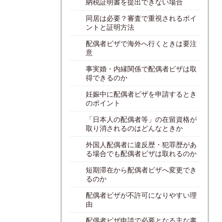
納税証明書を提出できない場合
同居は必要？審査で重視されるポイ
ントと証明方法
配偶者ビザで海外へ行くときは要注
意
事実婚・内縁関係で配偶者ビザは取
得できるのか
妊娠中に配偶者ビザを申請するとき
のポイント
「日本人の配偶者等」の在留資格が
取り消されるのはどんなときか
外国人配偶者に違反歴・犯罪歴があ
る場合でも配偶者ビザは取れるのか
短期滞在から配偶者ビザへ変更でき
るのか
配偶者ビザが不許可になりやすい理
由
配偶者ビザ申請で必要となる主な書