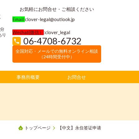
お気軽にお問合せ・ご相談ください
く
Email:
clover-legal@outlook.jp
3分
Wechat(微信）
:clover_legal
あり
06-4708-6732
全国対応・メールでの無料オンライン相談
（24時間受付中）
事務所概要
お問合せ
トップページ
【中文】永住签证申请