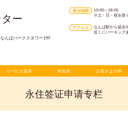
10:00～18:00
受付時間
ンター
※土・日・祝を除
なんば駅から徒歩
アクセス
近くにパーキング
70 なんばパークスタワー19F
サービス案内
料金表
お客さまの声
永住签证申请专栏