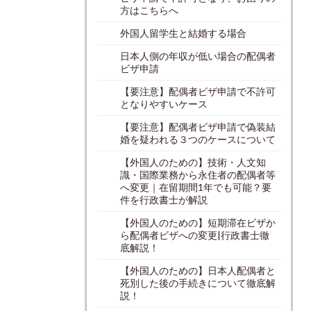
方はこちらへ
外国人留学生と結婚する場合
日本人側の年収が低い場合の配偶者
ビザ申請
【要注意】配偶者ビザ申請で不許可
となりやすいケース
【要注意】配偶者ビザ申請で偽装結
婚を疑われる３つのケースについて
【外国人のための】技術・人文知
識・国際業務から永住者の配偶者等
へ変更｜在留期間1年でも可能？要
件を行政書士が解説
【外国人のための】短期滞在ビザか
ら配偶者ビザへの変更|行政書士徹
底解説！
【外国人のための】日本人配偶者と
死別した後の手続きについて徹底解
説！