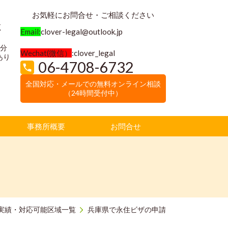
お気軽にお問合せ・ご相談ください
く
Email:
clover-legal@outlook.jp
3分
Wechat(微信）
:clover_legal
あり
06-4708-6732
全国対応・メールでの無料オンライン相談
（24時間受付中）
事務所概要
お問合せ
実績・対応可能区域一覧
兵庫県で永住ビザの申請