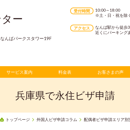
10:00～18:00
受付時間
ンター
※土・日・祝を除
なんば駅から徒歩
アクセス
近くにパーキング
70 なんばパークスタワー19F
サービス案内
料金表
お客さまの声
兵庫県で永住ビザ申請
トップページ
外国人ビザ申請コラム
配偶者ビザ申請エリア別