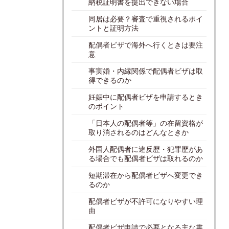
納税証明書を提出できない場合
同居は必要？審査で重視されるポイ
ントと証明方法
配偶者ビザで海外へ行くときは要注
意
事実婚・内縁関係で配偶者ビザは取
得できるのか
妊娠中に配偶者ビザを申請するとき
のポイント
「日本人の配偶者等」の在留資格が
取り消されるのはどんなときか
外国人配偶者に違反歴・犯罪歴があ
る場合でも配偶者ビザは取れるのか
短期滞在から配偶者ビザへ変更でき
るのか
配偶者ビザが不許可になりやすい理
由
配偶者ビザ申請で必要となる主な書