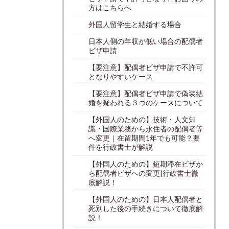
方はこちらへ
外国人留学生と結婚する場合
日本人側の年収が低い場合の配偶者
ビザ申請
【要注意】配偶者ビザ申請で不許可
となりやすいケース
【要注意】配偶者ビザ申請で偽装結
婚を疑われる３つのケースについて
【外国人のための】技術・人文知
識・国際業務から永住者の配偶者等
へ変更｜在留期間1年でも可能？要
件を行政書士が解説
【外国人のための】短期滞在ビザか
ら配偶者ビザへの変更|行政書士徹
底解説！
【外国人のための】日本人配偶者と
死別した後の手続きについて徹底解
説！