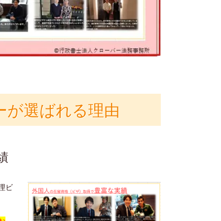
ーが選ばれる理由
績
理ビ
お