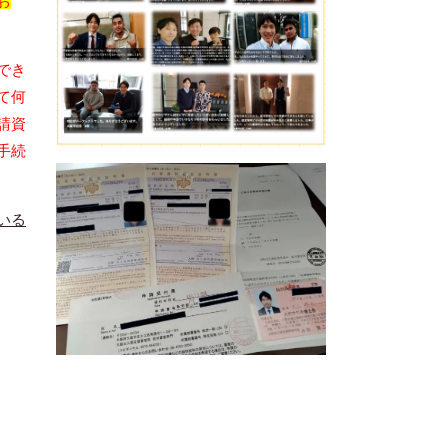
でき
て何
請資
手続
いる