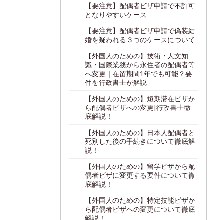
【要注意】配偶者ビザ申請で不許可
となりやすいケース
【要注意】配偶者ビザ申請で偽装結
婚を疑われる３つのケースについて
【外国人のための】技術・人文知
識・国際業務から永住者の配偶者等
へ変更｜在留期間1年でも可能？要
件を行政書士が解説
【外国人のための】短期滞在ビザか
ら配偶者ビザへの変更|行政書士徹
底解説！
【外国人のための】日本人配偶者と
死別した後の手続きについて徹底解
説！
【外国人のための】留学ビザから配
偶者ビザに変更する要件について徹
底解説！
【外国人のための】特定技能ビザか
ら配偶者ビザへの変更について徹底
解説！