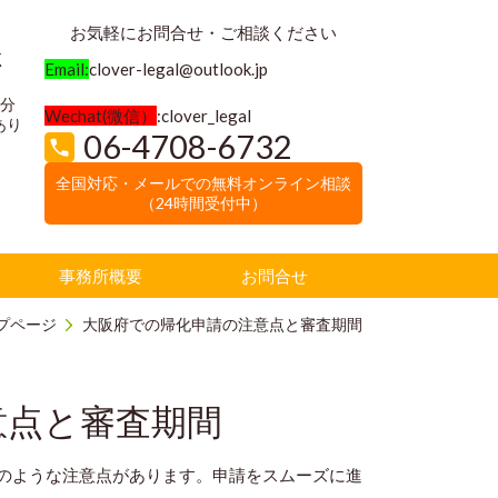
お気軽にお問合せ・ご相談ください
く
Email:
clover-legal@outlook.jp
3分
Wechat(微信）
:clover_legal
あり
06-4708-6732
全国対応・メールでの無料オンライン相談
（24時間受付中）
事務所概要
お問合せ
プページ
大阪府での帰化申請の注意点と審査期間
意点と審査期間
のような注意点があります。申請をスムーズに進