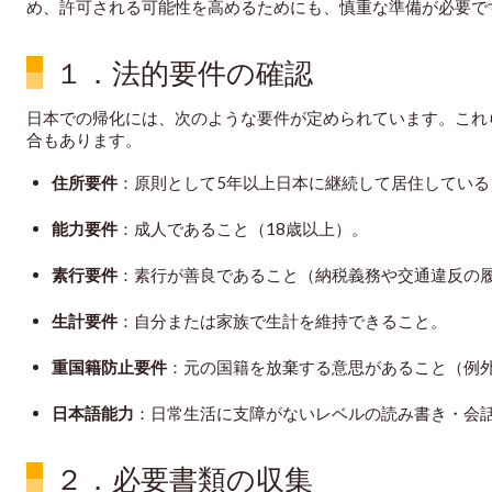
め、許可される可能性を高めるためにも、慎重な準備が必要で
１．法的要件の確認
日本での帰化には、次のような要件が定められています。これ
合もあります。
住所要件
：原則として5年以上日本に継続して居住してい
能力要件
：成人であること（18歳以上）。
素行要件
：素行が善良であること（納税義務や交通違反の
生計要件
：自分または家族で生計を維持できること。
重国籍防止要件
：元の国籍を放棄する意思があること（例
日本語能力
：日常生活に支障がないレベルの読み書き・会
２．必要書類の収集