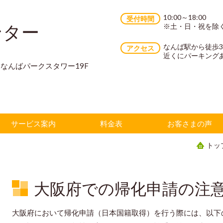
10:00～18:00
受付時間
ンター
※土・日・祝を除
なんば駅から徒歩
アクセス
近くにパーキング
70 なんばパークスタワー19F
サービス案内
料金表
お客さまの声
トッ
大阪府での帰化申請の注
大阪府において帰化申請（日本国籍取得）を行う際には、以下