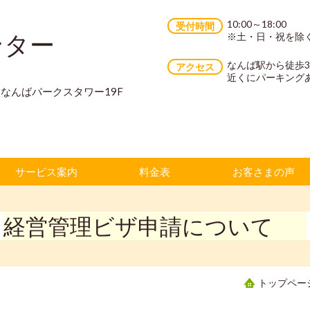
10:00～18:00
受付時間
ンター
※土・日・祝を除
なんば駅から徒歩
アクセス
近くにパーキング
70 なんばパークスタワー19F
サービス案内
料金表
お客さまの声
経営管理ビザ申請について
トップペー