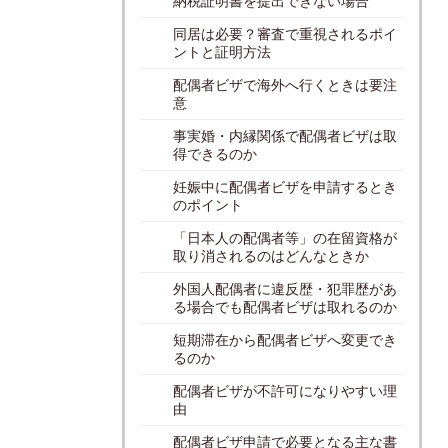
納税証明書を提出できない場合
同居は必要？審査で重視されるポイ
ントと証明方法
配偶者ビザで海外へ行くときは要注
意
事実婚・内縁関係で配偶者ビザは取
得できるのか
妊娠中に配偶者ビザを申請するとき
のポイント
「日本人の配偶者等」の在留資格が
取り消されるのはどんなときか
外国人配偶者に違反歴・犯罪歴があ
る場合でも配偶者ビザは取れるのか
短期滞在から配偶者ビザへ変更でき
るのか
配偶者ビザが不許可になりやすい理
由
配偶者ビザ申請で必要となる主な書