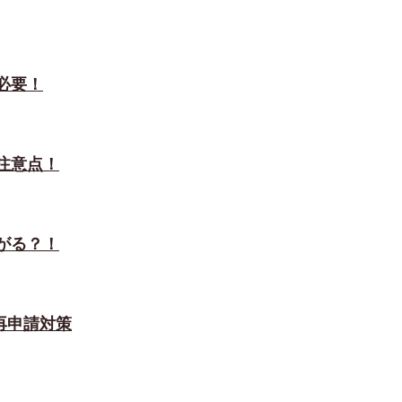
必要！
注意点！
がる？！
再申請対策