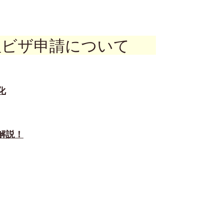
理ビザ申請について
化
解説！