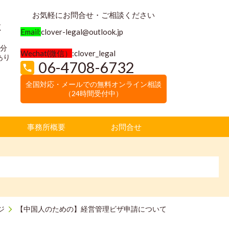
お気軽にお問合せ・ご相談ください
く
Email:
clover-legal@outlook.jp
3分
Wechat(微信）
:clover_legal
あり
06-4708-6732
全国対応・メールでの無料オンライン相談
（24時間受付中）
事務所概要
お問合せ
ジ
【中国人のための】経営管理ビザ申請について