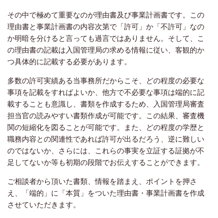
その中で極めて重要なのが理由書及び事業計画書です。この
理由書と事業計画書の内容次第で「許可」か「不許可」なの
か明暗を分けると言っても過言ではありません。そして、こ
の理由書の記載は入国管理局の求める情報に従い、客観的か
つ具体的に記載する必要があります。
多数の許可実績ある当事務所だからこそ、どの程度の必要な
事項を記載をすればよいか、他方で不必要な事項は端的に記
載することも意識し、書類を作成するため、入国管理局審査
担当官の読みやすい書類作成が可能です。この結果、審査機
関の短縮化を図ることが可能です。また、どの程度の学歴と
職務内容との関連性であれば許可が出るだろう、逆に難しい
のではないか、さらには、これらの事実を立証する証拠が不
足してないか等も初期の段階でお伝えすることができます。
ご相談者から頂いた書類、情報を踏まえ、ポイントを押さ
え、「端的」に「本質」をついた理由書・事業計画書を作成
させていただきます。