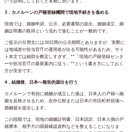
いう説明にしておくと実務に合います。
3．カメルーンの戸籍登録機関で現地手続きを進める
現地では、婚姻申請、公示、必要書類の提出、婚姻成立、婚
姻証明書の取得という流れで進むことが一般的です。
ご提示の引用文には30日間の公示期間とありますが、実際に
は地域差や担当官庁の運用差が出る可能性があるため、サイ
ト本文では細部を断定しすぎず、**「現地の戸籍登録センタ
ーや担当官庁の最新案内に従う」**という書き方にしておく
方が安全です。
4．結婚後、日本へ報告的届出を行う
カメルーンで有効に婚姻が成立した後は、日本人の戸籍へ婚
姻を反映させるため、在外公館または日本の市区町村役場へ
婚姻届を提出します。
この段階では、現地の婚姻証明書、日本語訳、日本人側の戸
籍謄本、相手方の国籍確認資料などを整えることになりま