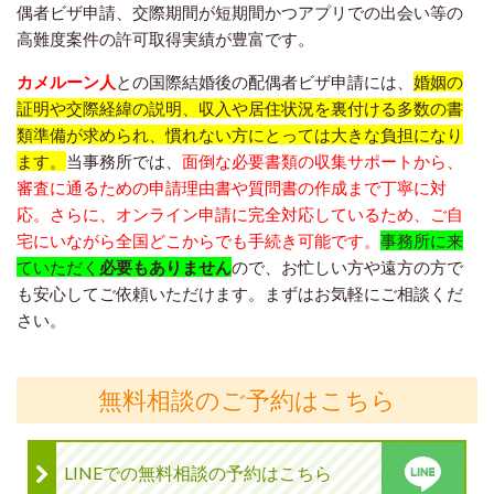
偶者ビザ申請、交際期間が短期間かつアプリでの出会い等の
高難度案件の許可取得実績が豊富です。
カメルーン人
との国際結婚後の配偶者ビザ申請には、
婚姻の
証明や交際経緯の説明、収入や居住状況を裏付ける多数の書
類準備が求められ、慣れない方にとっては大きな負担になり
ます。
当事務所では、
面倒な必要書類の収集サポートから、
審査に通るための申請理由書や質問書の作成まで丁寧に対
応。さらに、オンライン申請に完全対応しているため、ご自
宅にいながら全国どこからでも手続き可能です。
事務所に来
ていただく
必要もありません
ので、お忙しい方や遠方の方で
も安心してご依頼いただけます。まずはお気軽にご相談くだ
さい。
無料相談のご予約はこちら
LINEでの無料相談の予約はこちら