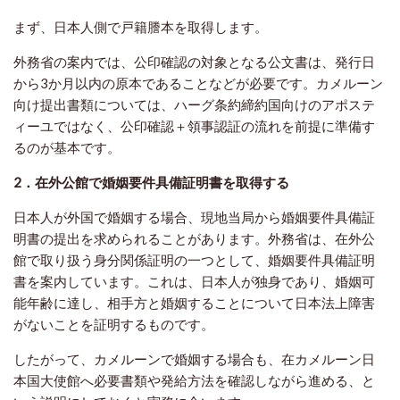
まず、日本人側で戸籍謄本を取得します。
外務省の案内では、公印確認の対象となる公文書は、発行日
から3か月以内の原本であることなどが必要です。カメルーン
向け提出書類については、ハーグ条約締約国向けのアポステ
ィーユではなく、公印確認＋領事認証の流れを前提に準備す
るのが基本です。
2．在外公館で婚姻要件具備証明書を取得する
日本人が外国で婚姻する場合、現地当局から婚姻要件具備証
明書の提出を求められることがあります。外務省は、在外公
館で取り扱う身分関係証明の一つとして、婚姻要件具備証明
書を案内しています。これは、日本人が独身であり、婚姻可
能年齢に達し、相手方と婚姻することについて日本法上障害
がないことを証明するものです。
したがって、カメルーンで婚姻する場合も、在カメルーン日
本国大使館へ必要書類や発給方法を確認しながら進める、と