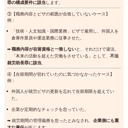
罪の構成要件に該当
します。
③【職務内容とビザの範囲が合致していないケース】
例：
「技術・人文知識・国際業務」ビザで雇用し、外国人を
倉庫作業員や運送業務に従事させた。
➡
職務内容が在留資格と一致しない
と、それだけで違法。
「本来の活動を超えた労働をさせている」として、
不法
就労助長罪に該当
。
④【在留期間が切れていたのに気づかなかったケース】
例：
外国人が就労ビザの更新を忘れて在留期限を超えてい
た。
企業が定期的なチェックを怠っていた。
➡ 就労期間の管理義務を怠ったとみなされ、
企業側にも重
大な責任
が生じます。