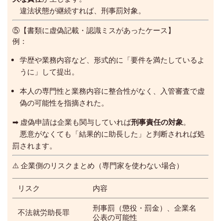
違法状態が継続すれば、刑事罰対象。
⑤【書類に虚偽記載・認識ミスがあったケース】
例：
学歴や業務内容など、形式的に「要件を満たしているよ
うに」して提出。
本人の専門性と業務内容に整合性がなく、入管審査で虚
偽の可能性を指摘された。
➡ 虚偽申請は企業も関与していれば
刑事責任の対象
。
悪意がなくても「結果的に助長した」と判断されれば処
罰されます。
⚠️ 企業側のリスクまとめ（専門家を使わない場合）
リスク
内容
刑事罰（懲役・罰金）、企業名
不法就労助長罪
公表の可能性