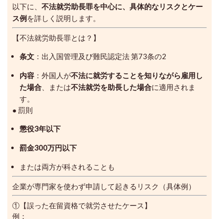
以下に、
不法就労助長罪を中心に、具体的なリスクとケー
ス例
を詳しく説明します。
【不法就労助長罪とは？】
条文
：出入国管理及び難民認定法 第73条の2
内容
：外国人が
不法に就労することを知りながら雇用し
た場合
、または
不法就労を助長した場合
に適用されま
す。
● 罰則
懲役3年以下
罰金300万円以下
または両方が科されることも
企業が専門家を使わず申請して起きるリスク（具体例）
①【誤った在留資格で就労させたケース】
例：