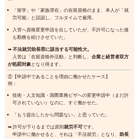
「留学」や「家族滞在」の在留資格のまま、本人が「就
労可能」と誤認し、フルタイムで雇用。
入管へ資格変更申請を出していたが、不許可になった後
も勤務を続けさせていた。
➡
不法就労助長罪に該当する可能性大。
入管は「在留資格外活動」と判断し、
企業と経営者双方
が処罰対象
となり得ます。
②【申請中であることを理由に働かせたケース】
例：
技術・人文知識・国際業務ビザへの変更申請中（まだ許
可されていない）なのに、すぐ働かせた。
「もう提出したから問題ない」と思っていた。
➡ 許可が下りるまでは原則
就労不可
です。
申請中に働かせると、それは「不法就労」となり、
助長