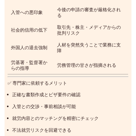
今後の申請の審査が厳格化され
入管への悪印象
る
取引先・株主・メディアからの
社会的信用の低下
批判リスク
人材を突然失うことで業務に支
外国人の退去強制
障
労基署・監督署か
労務管理の甘さが指摘される
らの指導
✅ 専門家に依頼するメリット
正確な書類作成とビザ要件の確認
入管との交渉・事前相談が可能
就労内容とのマッチングを精密にチェック
不法就労リスクを回避できる