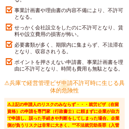
事業計画書や理由書の内容不備により、不許可
となる。
せっかく会社設立をしたのに不許可となり、賃
料や設立費用の損害が怖い。
必要書類が多く、期限内に集まらず、不法滞在
となり、収容されうる。
ポイントを押さえない申請書、事業計画書を理
由に不許可となり、時間も費用も無駄となる。
⚠兵庫で経営管理ビザ申請不許可時に生じる具
体的危険性
⚠上記の申請人のリスクのみならず・・・就労ビザ（在留
資格）の申請を専門家（行政書士）に頼まずに企業が自力
で申請し、誤った手続きや判断をしてしまった場合、企業
側が負うリスクは非常に大きく、**不法就労助長罪（入管