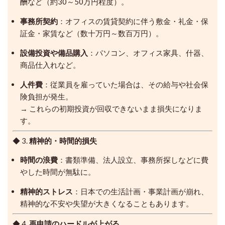
酬など（約30～50万円程度）。
事務所契約
：オフィスの賃貸契約に伴う敷金・礼金・保
証金・家賃など（数十万円～数百万円）。
設備投資や備品購入
：パソコン、オフィス家具、什器、
商品仕入れなど。
人件費
：従業員を雇っていた場合は、その給与や社会保
険負担が発生。
→ これらの初期投資が回収できないまま損失になりま
す。
◆ 3.
精神的・時間的損失
時間の浪費
：書類準備、法人設立、事務所探しなどに費
やした時間が無駄に。
精神的ストレス
：日本での生活計画・事業計画が崩れ、
精神的な不安や失望が大きくなることもあります。
◆ 4.
再申請のハードルが上がる