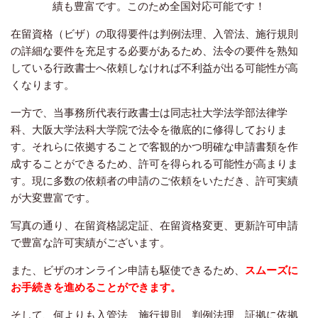
績も豊富です。このため全国対応可能です！
在留資格（ビザ）の取得要件は判例法理、入管法、施行規則
の詳細な要件を充足する必要があるため、法令の要件を熟知
している行政書士へ依頼しなければ不利益が出る可能性が高
くなります。
一方で、当事務所代表行政書士は同志社大学法学部法律学
科、大阪大学法科大学院で法令を徹底的に修得しておりま
す。それらに依拠することで客観的かつ明確な申請書類を作
成することができるため、許可を得られる可能性が高まりま
す。現に多数の依頼者の申請のご依頼をいただき、許可実績
が大変豊富です。
写真の通り、在留資格認定証、在留資格変更、更新許可申請
で豊富な許可実績がございます。
また、ビザのオンライン申請も駆使できるため、
スムーズに
お手続きを進めることができます。
そして、何よりも入管法、施行規則、判例法理、証拠に依拠