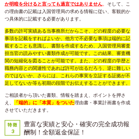
か明暗を分けると言っても過言ではありません
。
そして、こ
の理由書の記載は入国管理局の求める情報に従い、客観的か
つ具体的に記載する必要があります。
多数の許可実績ある当事務所だからこそ、どの程度の必要な
事項を記載をすればよいか、他方で不必要な事項は端的に記
載することも意識し、書類を作成するため、入国管理局審査
担当官の読みやすい書類作成が可能です。この結果、審査機
関の短縮化を図ることが可能です。また、
どの程度の
学歴と
職務内容との関連性
であれば許可が出るだろう
、逆に難しい
のではないか、さらには、これらの事実を立証する証拠が不
足してないか等も初期の段階でお伝えすることができます。
ご相談者から頂いた書類、情報を踏まえ、ポイントを押さ
え、
「端的」に「本質」をついた
理由書・事業計画書を作成
させていただきます。
豊富な実績と安心・確実の完全成功報
酬制！全額返金保証！