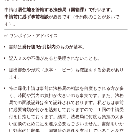
申請は
居住地を管轄する法務局（国籍課）
で行います。
申請前に必ず
事前相談
が必要です（予約制のことが多いで
す）。
✅ ワンポイントアドバイス
書類は
発行後3か月以内
のものが基本。
記入ミスや不備があると受理されないことも。
提出部数や形式（原本・コピー）も確認をする必要があり
ます。
特に帰化申請は事前に法務局の相談を何度もされる方が多
く、時間や労力の負担が大きいのも事実です。また、法務
局での面談記録は全て記録されております。私どもは事前
に必要書類が何かを熟知しておりますので、１回の申請受
付を目指しております。結果、法務局に何度も負担の大き
い面談のために足を運ぶ必要もございません。書類をいか
に効率的に収集し、国籍法の要件を充足していることを立