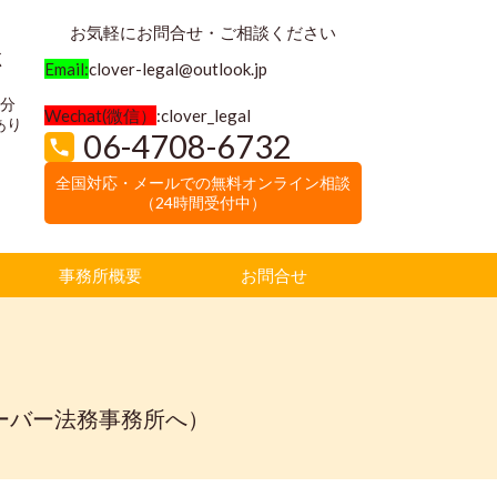
お気軽にお問合せ・ご相談ください
く
Email:
clover-legal@outlook.jp
3分
Wechat(微信）
:clover_legal
あり
06-4708-6732
全国対応・メールでの無料オンライン相談
（24時間受付中）
事務所概要
お問合せ
ーバー法務事務所へ）