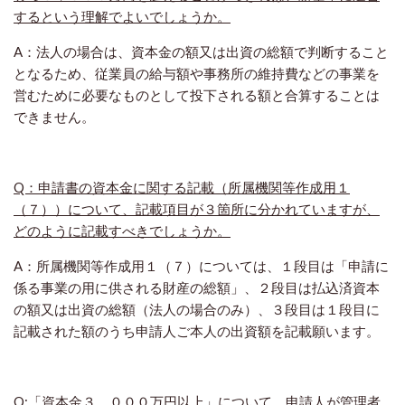
するという理解でよいでしょうか。
A：法人の場合は、資本金の額又は出資の総額で判断すること
となるため、従業員の給与額や事務所の維持費などの事業を
営むために必要なものとして投下される額と合算することは
できません。
Q：申請書の資本金に関する記載（所属機関等作成用１
（７））について、記載項目が３箇所に分かれていますが、
どのように記載すべきでしょうか。
A：所属機関等作成用１（７）については、１段目は「申請に
係る事業の用に供される財産の総額」、２段目は払込済資本
の額又は出資の総額（法人の場合のみ）、３段目は１段目に
記載された額のうち申請人ご本人の出資額を記載願います。
Q:「資本金３，０００万円以上」について、申請人が管理者