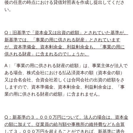
後の任意の時点における貸借対照表を作成し提出してくださ
い。
Q：旧基準で「資本金又は出資の総額」とされていた基準が、
新基準では、「事業の用に供される財産」とされています
が、資本準備金、資本剰余金、利益剰余金も、「事業の用に
供される財産」に含まれるのでしょうか。
A：「事業の用に供される財産の総額」は、事業主体が法人で
ある場合、株式会社における払込済資本の額（資本金の額）
又は合名会社、合資会社若しくは合同会社の出資の総額をさ
しますので、資本準備金、資本剰余金、利益剰余金は、「事
業の用に供される財産の総額」に含まれません。
Q：新基準の３，０００万円について、法人の場合は、資本金
の額に加えて、従業員の給与額や事務所の維持費なども合算
して３，０００万円を超えることができれば、新基準に適合