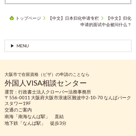
トップページ
【中文】日本归化申请专栏
【中文】归化
申请的面试中会被问什么？
MENU
大阪市で在留資格（ビザ）の申請のことなら
外国人VISA相談センター
運営：行政書士法人クローバー法務事務所
〒556-0011 大阪府大阪市浪速区難波中2-10-70 なんばパーク
スタワー19F
交通のご案内
南海「南海なんば駅」 直結
地下鉄「なんば駅」 徒歩3分