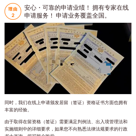
安心・可靠的申请业绩！ 拥有专家在线
申请服务！ 申请业务覆盖全国。
同时，我们在线上申请颁发居留（签证）资格证书方面也拥有
丰富的经验。
由于取得在留资格（签证）需要满足判例法、出入境管理法和
实施细则中的详细要求，如果您不向熟悉法律法规要求的行政