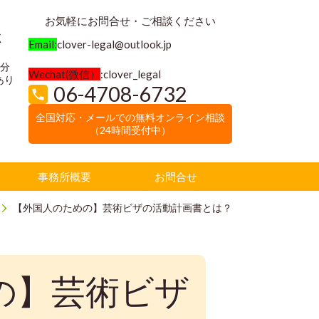
お気軽にお問合せ・ご相談ください
く
Email:
clover-legal@outlook.jp
3分
Wechat(微信）
:clover_legal
あり
06-4708-6732
全国対応・メールでの無料オンライン相談
（24時間受付中）
事務所概要
お問合せ
【外国人のための】芸術ビザの活動計画書とは？
の】芸術ビザ