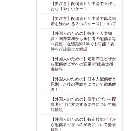
【要注意】配偶者ビザ申請で不許可
となりやすいケース
【要注意】配偶者ビザ申請で偽装結
婚を疑われる３つのケースについて
【外国人のための】技術・人文知
識・国際業務から永住者の配偶者等
へ変更｜在留期間1年でも可能？要
件を行政書士が解説
【外国人のための】短期滞在ビザか
ら配偶者ビザへの変更|行政書士徹
底解説！
【外国人のための】日本人配偶者と
死別した後の手続きについて徹底解
説！
【外国人のための】留学ビザから配
偶者ビザに変更する要件について徹
底解説！
【外国人のための】特定技能ビザか
ら配偶者ビザへの変更について徹底
解説！