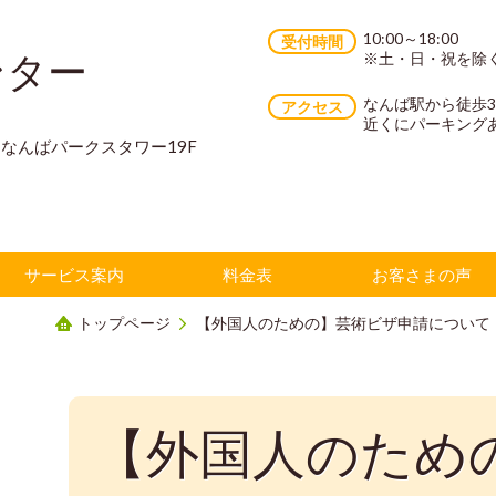
10:00～18:00
受付時間
ンター
※土・日・祝を除
なんば駅から徒歩
アクセス
近くにパーキング
70 なんばパークスタワー19F
サービス案内
料金表
お客さまの声
トップページ
【外国人のための】芸術ビザ申請について
【外国人のため