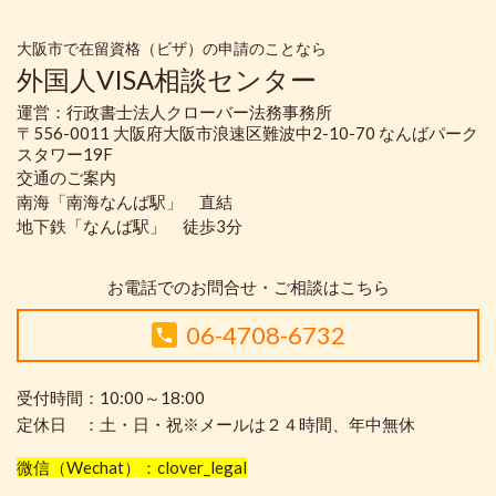
大阪市で在留資格（ビザ）の申請のことなら
外国人VISA相談センター
運営：行政書士法人クローバー法務事務所
〒556-0011 大阪府大阪市浪速区難波中2-10-70 なんばパーク
スタワー19F
交通のご案内
南海「南海なんば駅」 直結
地下鉄「なんば駅」 徒歩3分
お電話でのお問合せ・ご相談はこちら
06-4708-6732
受付時間：10:00～18:00
定休日 ：土・日・祝※メールは２４時間、年中無休
微信（Wechat）：clover_legal