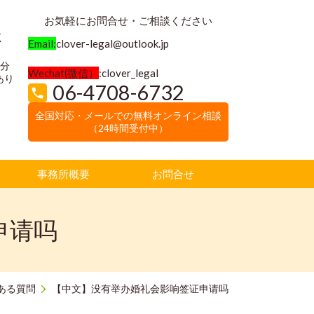
お気軽にお問合せ・ご相談ください
く
Email:
clover-legal@outlook.jp
3分
Wechat(微信）
:clover_legal
あり
06-4708-6732
全国対応・メールでの無料オンライン相談
（24時間受付中）
事務所概要
お問合せ
申请吗
ある質問
【中文】没有举办婚礼会影响签证申请吗