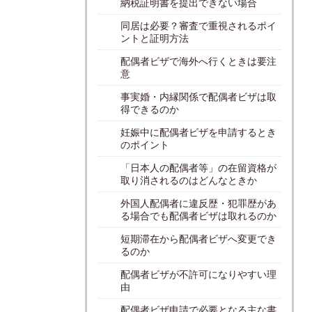
納税証明書を提出できない場合
同居は必要？審査で重視されるポイ
ントと証明方法
配偶者ビザで海外へ行くときは要注
意
事実婚・内縁関係で配偶者ビザは取
得できるのか
妊娠中に配偶者ビザを申請するとき
のポイント
「日本人の配偶者等」の在留資格が
取り消されるのはどんなときか
外国人配偶者に違反歴・犯罪歴があ
る場合でも配偶者ビザは取れるのか
短期滞在から配偶者ビザへ変更でき
るのか
配偶者ビザが不許可になりやすい理
由
配偶者ビザ申請で必要となる主な書