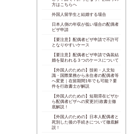
方はこちらへ
外国人留学生と結婚する場合
日本人側の年収が低い場合の配偶者
ビザ申請
【要注意】配偶者ビザ申請で不許可
となりやすいケース
【要注意】配偶者ビザ申請で偽装結
婚を疑われる３つのケースについて
【外国人のための】技術・人文知
識・国際業務から永住者の配偶者等
へ変更｜在留期間1年でも可能？要
件を行政書士が解説
【外国人のための】短期滞在ビザか
ら配偶者ビザへの変更|行政書士徹
底解説！
【外国人のための】日本人配偶者と
死別した後の手続きについて徹底解
説！