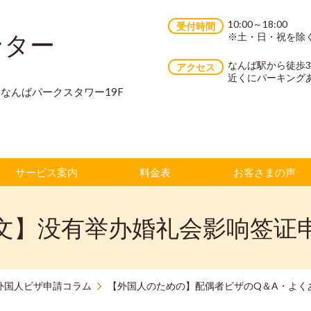
10:00～18:00
受付時間
ンター
※土・日・祝を除
なんば駅から徒歩
アクセス
近くにパーキング
70 なんばパークスタワー19F
サービス案内
料金表
お客さまの声
文】没有举办婚礼会影响签证
外国人ビザ申請コラム
【外国人のための】配偶者ビザのQ＆A・よく