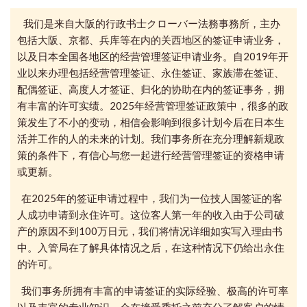
我们是来自大阪的行政书士クローバー法務事務所，主办
包括大阪、京都、兵库等在内的关西地区的签证申请业务，
以及日本全国各地区的经营管理签证申请业务。自2019年开
业以来办理包括经营管理签证、永住签证、家族滞在签证、
配偶签证、高度人才签证、归化的协助在内的签证事务，拥
有丰富的许可实绩。2025年经营管理签证政策中，很多的政
策发生了不小的变动，相信会影响到很多计划今后在日本生
活并工作的人的未来的计划。我们事务所在充分理解新规政
策的条件下，有信心与您一起进行经营管理签证的资格申请
或更新。
在2025年的签证申请过程中，我们为一位技人国签证的客
人成功申请到永住许可。这位客人第一年的收入由于公司破
产的原因不到100万日元，我们将情况详细如实写入理由书
中。入管局在了解具体情况之后，在这种情况下仍给出永住
的许可。
我们事务所拥有丰富的申请签证的实际经验、极高的许可率