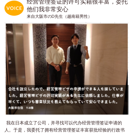
经营管理签证的许可实籍很丰富，委托
他们我非常安心
来自大阪市のD先生（越南籍男性）
我在日本成立了公司，并寻找可以代办经营管理签证申请的
人。于是，我委托了拥有经营管理签证丰富获批经验的行政书