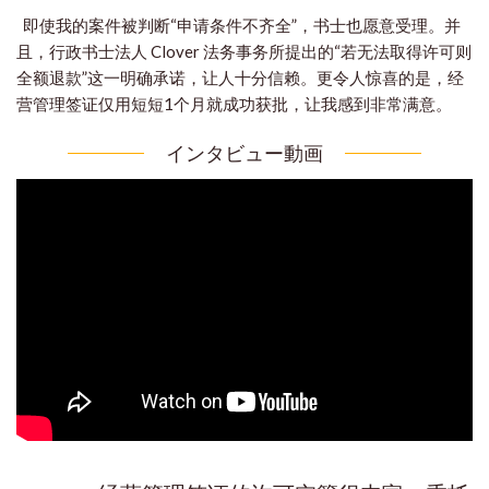
即使我的案件被判断“申请条件不齐全”，书士也愿意受理。
并
且，行政书士法人 Clover 法务事务所提出的“若无法取得许可则
全额退款”这一明确承诺，让人十分信赖。
更令人惊喜的是，经
营管理签证仅用短短1个月就成功获批，让我感到非常满意。
インタビュー動画