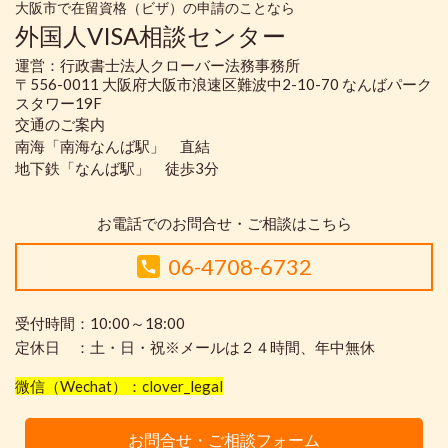
大阪市で在留資格（ビザ）の申請のことなら
外国人VISA相談センター
運営：行政書士法人クローバー法務事務所
〒556-0011 大阪府大阪市浪速区難波中2-10-70 なんばパーク
スタワー19F
交通のご案内
南海「南海なんば駅」 直結
地下鉄「なんば駅」 徒歩3分
お電話でのお問合せ・ご相談はこちら
06-4708-6732
受付時間：10:00～18:00
定休日 ：土・日・祝※メールは２４時間、年中無休
微信（Wechat）：clover_legal
お問合せ・ご相談フォーム