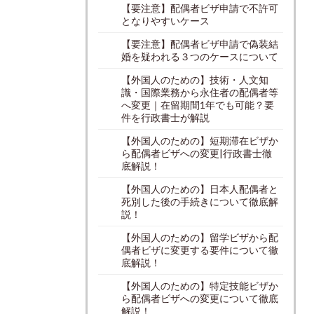
【要注意】配偶者ビザ申請で不許可
となりやすいケース
【要注意】配偶者ビザ申請で偽装結
婚を疑われる３つのケースについて
【外国人のための】技術・人文知
識・国際業務から永住者の配偶者等
へ変更｜在留期間1年でも可能？要
件を行政書士が解説
【外国人のための】短期滞在ビザか
ら配偶者ビザへの変更|行政書士徹
底解説！
【外国人のための】日本人配偶者と
死別した後の手続きについて徹底解
説！
【外国人のための】留学ビザから配
偶者ビザに変更する要件について徹
底解説！
【外国人のための】特定技能ビザか
ら配偶者ビザへの変更について徹底
解説！