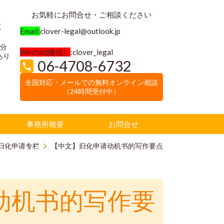
お気軽にお問合せ・ご相談ください
く
Email:
clover-legal@outlook.jp
3分
Wechat(微信）
:clover_legal
あり
06-4708-6732
全国対応・メールでの無料オンライン相談
（24時間受付中）
事務所概要
お問合せ
归化申请专栏
【中文】归化申请动机书的写作要点
动机书的写作要