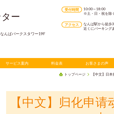
10:00～18:00
受付時間
ンター
※土・日・祝を除
なんば駅から徒歩
アクセス
近くにパーキング
70 なんばパークスタワー19F
サービス案内
料金表
お客さまの声
トップページ
【中文】日本
【中文】
归化申请