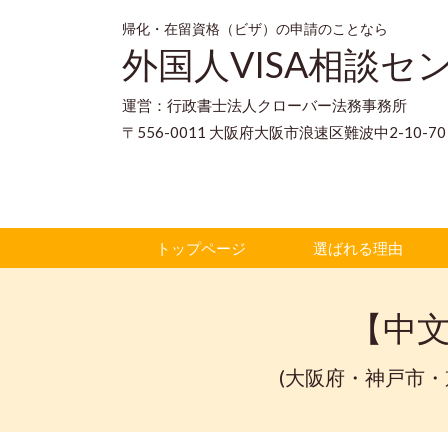
帰化・在留資格（ビザ）の申請のことなら
外国人VISA相談セ
運営：行政書士法人クローバー法務事務所
〒556-0011 大阪府大阪市浪速区難波中2-10-
トップページ
選ばれる理由
【中
(大阪府・神戸市