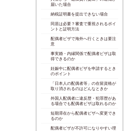
届いた場合
納税証明書を提出できない場合
同居は必要？審査で重視されるポイ
ントと証明方法
配偶者ビザで海外へ行くときは要注
意
事実婚・内縁関係で配偶者ビザは取
得できるのか
妊娠中に配偶者ビザを申請するとき
のポイント
「日本人の配偶者等」の在留資格が
取り消されるのはどんなときか
外国人配偶者に違反歴・犯罪歴があ
る場合でも配偶者ビザは取れるのか
短期滞在から配偶者ビザへ変更でき
るのか
配偶者ビザが不許可になりやすい理