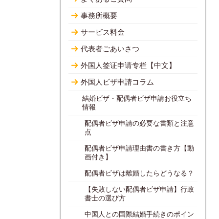
事務所概要
サービス料金
代表者ごあいさつ
外国人签证申请专栏【中文】
外国人ビザ申請コラム
結婚ビザ・配偶者ビザ申請お役立ち
情報
配偶者ビザ申請の必要な書類と注意
点
配偶者ビザ申請理由書の書き方【動
画付き】
配偶者ビザは離婚したらどうなる？
【失敗しない配偶者ビザ申請】行政
書士の選び方
中国人との国際結婚手続きのポイン