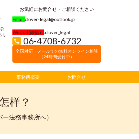
お気軽にお問合せ・ご相談ください
く
Email:
clover-legal@outlook.jp
3分
Wechat(微信）
:clover_legal
あり
06-4708-6732
全国対応・メールでの無料オンライン相談
（24時間受付中）
事務所概要
お問合せ
怎样？
バー法務事務所へ）