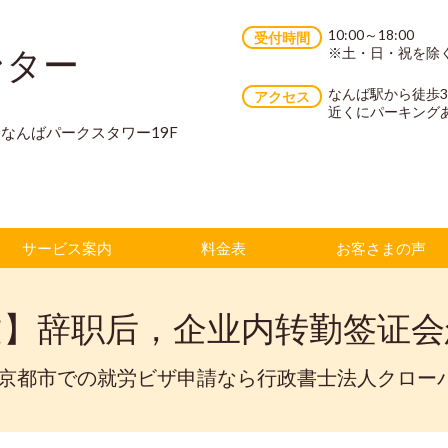
10:00～18:00
受付時間
ンター
※土・日・祝を除
なんば駅から徒歩
アクセス
近くにパーキング
70 なんばパークスタワー19F
サービス案内
料金表
お客さまの声
文】辞职后，企业内转勤签证会
・京都市での就労ビザ申請なら行政書士法人クロー