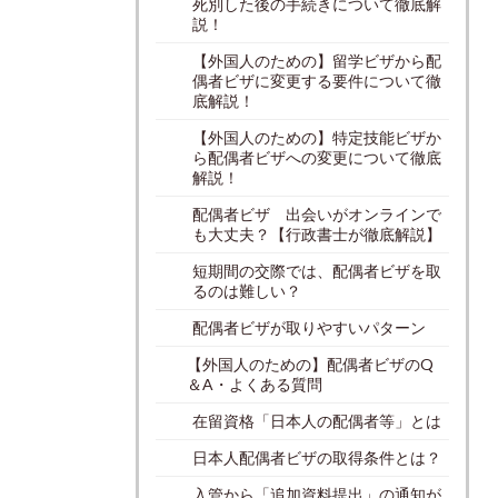
死別した後の手続きについて徹底解
説！
【外国人のための】留学ビザから配
偶者ビザに変更する要件について徹
底解説！
【外国人のための】特定技能ビザか
ら配偶者ビザへの変更について徹底
解説！
配偶者ビザ 出会いがオンラインで
も大丈夫？【行政書士が徹底解説】
短期間の交際では、配偶者ビザを取
るのは難しい？
配偶者ビザが取りやすいパターン
【外国人のための】配偶者ビザのQ
＆A・よくある質問
在留資格「日本人の配偶者等」とは
日本人配偶者ビザの取得条件とは？
入管から「追加資料提出」の通知が