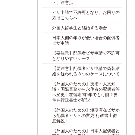
ト、注意点
ビザ申請で不許可となり、お困りの
方はこちらへ
外国人留学生と結婚する場合
日本人側の年収が低い場合の配偶者
ビザ申請
【要注意】配偶者ビザ申請で不許可
となりやすいケース
【要注意】配偶者ビザ申請で偽装結
婚を疑われる３つのケースについて
【外国人のための】技術・人文知
識・国際業務から永住者の配偶者等
へ変更｜在留期間1年でも可能？要
件を行政書士が解説
【外国人のための】短期滞在ビザか
ら配偶者ビザへの変更|行政書士徹
底解説！
【外国人のための】日本人配偶者と