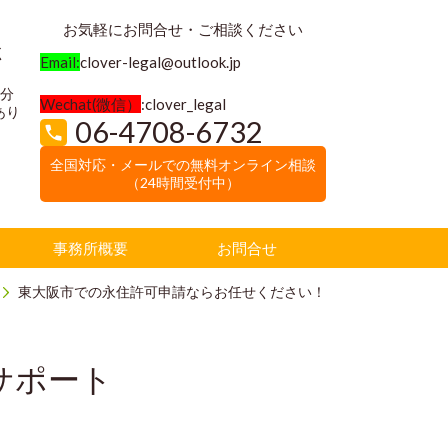
お気軽にお問合せ・ご相談ください
く
Email:
clover-legal@outlook.jp
3分
Wechat(微信）
:clover_legal
あり
06-4708-6732
全国対応・メールでの無料オンライン相談
（24時間受付中）
事務所概要
お問合せ
東大阪市での永住許可申請ならお任せください！
サポート