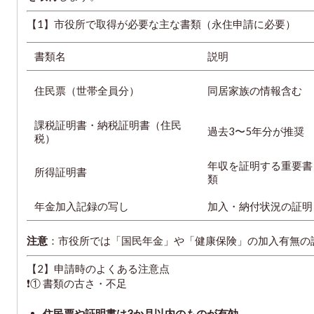
【1】市役所で取得が必要な主な書類（永住申請に必要）
書類名
説明
住民票（世帯全員分）
同居家族の情報含む
課税証明書・納税証明書（住民
過去3〜5年分が推奨
税）
年収を証明する重要書
所得証明書
類
年金加入記録の写し
加入・納付状況の証明
注意
：市役所では「国民年金」や「健康保険」の加入有無の
【2】申請時のよくある注意点
❗① 書類の古さ・不足
住民票や証明書は3か月以内のものが有効