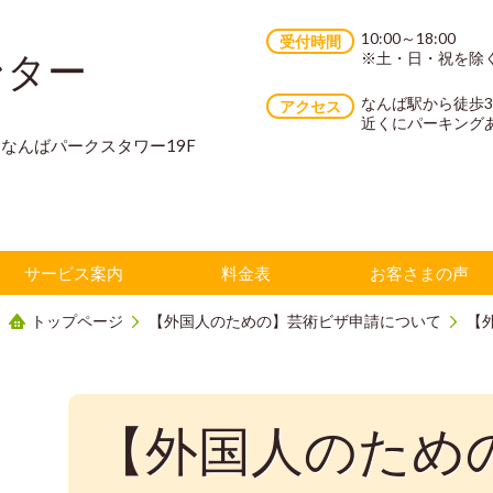
10:00～18:00
受付時間
ンター
※土・日・祝を除
なんば駅から徒歩
アクセス
近くにパーキング
70 なんばパークスタワー19F
サービス案内
料金表
お客さまの声
トップページ
【外国人のための】芸術ビザ申請について
【
【外国人のため