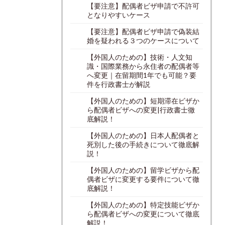
【要注意】配偶者ビザ申請で不許可
となりやすいケース
【要注意】配偶者ビザ申請で偽装結
婚を疑われる３つのケースについて
【外国人のための】技術・人文知
識・国際業務から永住者の配偶者等
へ変更｜在留期間1年でも可能？要
件を行政書士が解説
【外国人のための】短期滞在ビザか
ら配偶者ビザへの変更|行政書士徹
底解説！
【外国人のための】日本人配偶者と
死別した後の手続きについて徹底解
説！
【外国人のための】留学ビザから配
偶者ビザに変更する要件について徹
底解説！
【外国人のための】特定技能ビザか
ら配偶者ビザへの変更について徹底
解説！