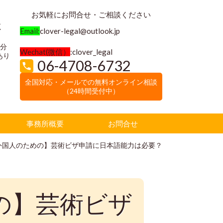
お気軽にお問合せ・ご相談ください
く
Email:
clover-legal@outlook.jp
3分
Wechat(微信）
:clover_legal
あり
06-4708-6732
全国対応・メールでの無料オンライン相談
（24時間受付中）
事務所概要
お問合せ
外国人のための】芸術ビザ申請に日本語能力は必要？
の】芸術ビザ