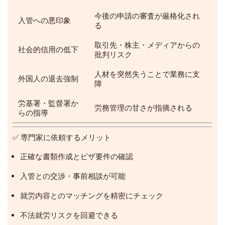
今後の申請の審査が厳格化され
入管への悪印象
る
取引先・株主・メディアからの
社会的信用の低下
批判リスク
人材を突然失うことで業務に支
外国人の退去強制
障
労基署・監督署か
労務管理の甘さが指摘される
らの指導
✅ 専門家に依頼するメリット
正確な書類作成とビザ要件の確認
入管との交渉・事前相談が可能
就労内容とのマッチングを精密にチェック
不法就労リスクを回避できる