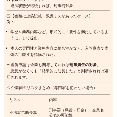
違法状態が継続すれば、刑事罰対象。
⑤【書類に虚偽記載・認識ミスがあったケース】
例：
学歴や業務内容など、形式的に「要件を満たしているよ
うに」して提出。
本人の専門性と業務内容に整合性がなく、入管審査で虚
偽の可能性を指摘された。
➡ 虚偽申請は企業も関与していれば
刑事責任の対象
。
悪意がなくても「結果的に助長した」と判断されれば処
罰されます。
⚠️ 企業側のリスクまとめ（専門家を使わない場合）
リスク
内容
刑事罰（懲役・罰金）、企業名
不法就労助長罪
公表の可能性