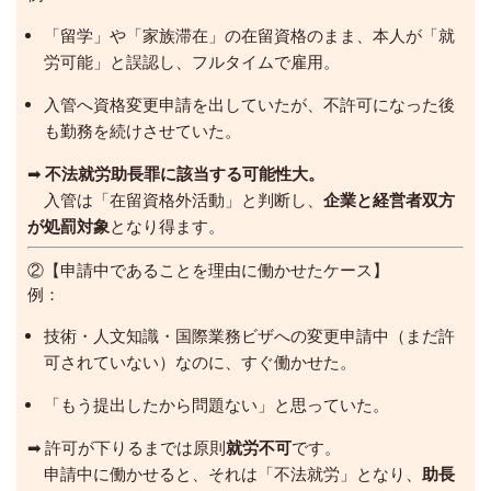
「留学」や「家族滞在」の在留資格のまま、本人が「就
労可能」と誤認し、フルタイムで雇用。
入管へ資格変更申請を出していたが、不許可になった後
も勤務を続けさせていた。
➡
不法就労助長罪に該当する可能性大。
入管は「在留資格外活動」と判断し、
企業と経営者双方
が処罰対象
となり得ます。
②【申請中であることを理由に働かせたケース】
例：
技術・人文知識・国際業務ビザへの変更申請中（まだ許
可されていない）なのに、すぐ働かせた。
「もう提出したから問題ない」と思っていた。
➡ 許可が下りるまでは原則
就労不可
です。
申請中に働かせると、それは「不法就労」となり、
助長