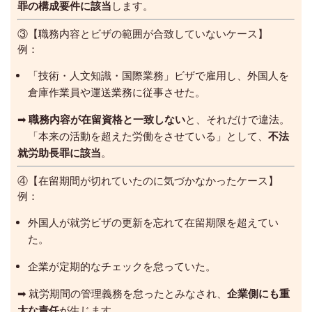
罪の構成要件に該当
します。
③【職務内容とビザの範囲が合致していないケース】
例：
「技術・人文知識・国際業務」ビザで雇用し、外国人を
倉庫作業員や運送業務に従事させた。
➡
職務内容が在留資格と一致しない
と、それだけで違法。
「本来の活動を超えた労働をさせている」として、
不法
就労助長罪に該当
。
④【在留期間が切れていたのに気づかなかったケース】
例：
外国人が就労ビザの更新を忘れて在留期限を超えてい
た。
企業が定期的なチェックを怠っていた。
➡ 就労期間の管理義務を怠ったとみなされ、
企業側にも重
大な責任
が生じます。