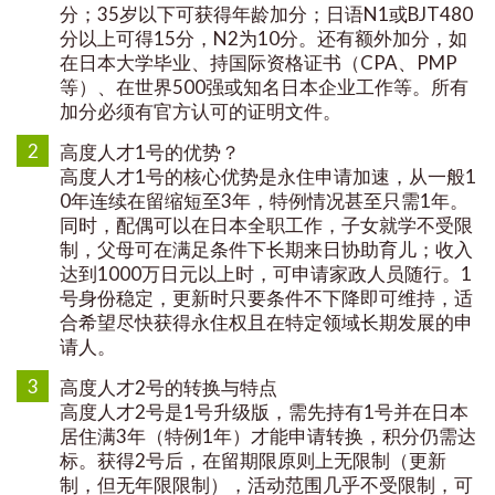
分；35岁以下可获得年龄加分；日语N1或BJT480
分以上可得15分，N2为10分。还有额外加分，如
在日本大学毕业、持国际资格证书（CPA、PMP
等）、在世界500强或知名日本企业工作等。所有
加分必须有官方认可的证明文件。
2
高度人才1号的优势？
高度人才1号的核心优势是永住申请加速，从一般1
0年连续在留缩短至3年，特例情况甚至只需1年。
同时，配偶可以在日本全职工作，子女就学不受限
制，父母可在满足条件下长期来日协助育儿；收入
达到1000万日元以上时，可申请家政人员随行。1
号身份稳定，更新时只要条件不下降即可维持，适
合希望尽快获得永住权且在特定领域长期发展的申
请人。
3
高度人才2号的转换与特点
高度人才2号是1号升级版，需先持有1号并在日本
居住满3年（特例1年）才能申请转换，积分仍需达
标。获得2号后，在留期限原则上无限制（更新
制，但无年限限制），活动范围几乎不受限制，可