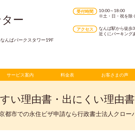
10:00～18:00
受付時間
ンター
※土・日・祝を除
なんば駅から徒歩
アクセス
近くにパーキング
70 なんばパークスタワー19F
サービス案内
料金表
お客さまの声
やすい理由書・出にくい理由書
・京都市での永住ビザ申請なら行政書士法人クロー