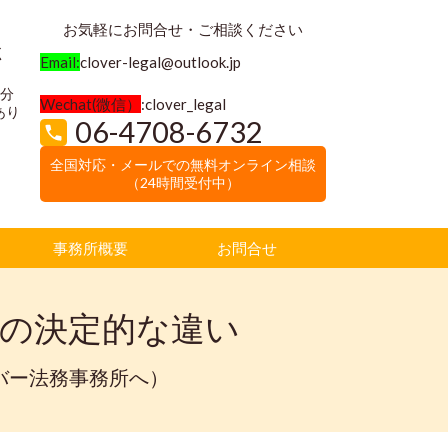
お気軽にお問合せ・ご相談ください
く
Email:
clover-legal@outlook.jp
3分
Wechat(微信）
:clover_legal
あり
06-4708-6732
全国対応・メールでの無料オンライン相談
（24時間受付中）
事務所概要
お問合せ
の決定的な違い
バー法務事務所へ）