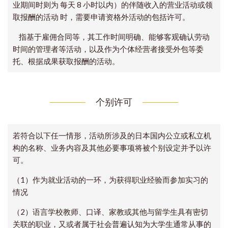
业期间时则为 每天 8 小时以内）的伴随收入的营业活动或领
取报酬的活动 时，需要申请资格外活动的包括许可。
指基于雇佣合同等，其工作时间明确、能够客观确认劳动
时间的管理者等活动，以及作为个体经营者接受外包等委
托、根据成果获取报酬的活动。
个别许可
若符合以下任一情形，活动所涉及的日本国内公立或私立机
构的名称、业务内容及其他必要事项将被个别设定并予以许
可。
（1）作为就业活动的一环，为获得职业经验而参加实习的
情况
（2）语言学校教师、口译、家教或其他与留学生具有密切
关联的职业，又或者属于社会普遍认知为大学生通常从事的