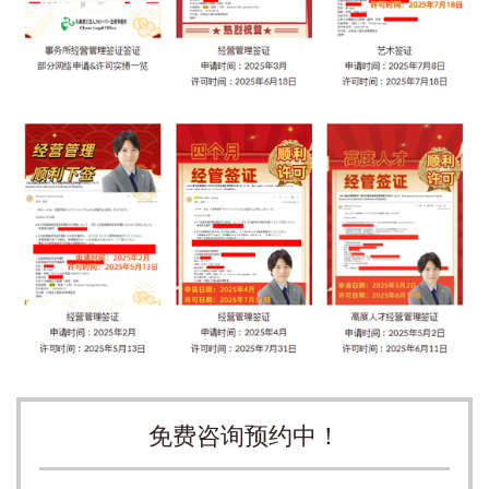
免费咨询预约中！