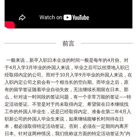
前言
一般来说，新卒入职日本企业的时间一般是每年的4月份。对
于4月入学3月毕业的外国人来说，毕业之后可以丝滑地入职已
经取得内定的公司。而对于10月入学9月毕业的外国人来说，在
入职内定公司之前会有一个相当长的空白期。而毕业之后，原
有的留学签证随着毕业自动失效，无法继续长期留在日本。那
么，针对这一时间段的签证问题，有一个非常万能的签证——特
定活动签证。不管是对于尚未取得内定、希望留在日本继续找
工作的外国人毕业生，还是已经取得内定、准备在第二年4月入
职新公司的外国人毕业生来说，如果继续能够长时间待在日
本，都必须取得特定活动签证。否则，必须在一定期间内离开
日本。针对这两种情况，我们统称这方面的特定活动签证为“内