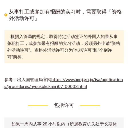
从事打工或参加有报酬的实习时，需要取得「资格
外活动许可」
根据入管局的规定，取得特定活动签证的外国人如果从事
兼职打工，或参加带有报酬的实习活动，
必须另外申请“资格
外活动许可”。资格外活动许可分为“包括许可”和“个别许
可”两类。
参考：出入国管理局官网
https://www.moj.go.jp/isa/application
s/procedures/nyuukokukanri07_00003.html
包括许可
如果一周内从事 28 小时以内（所属教育机关处于长期休