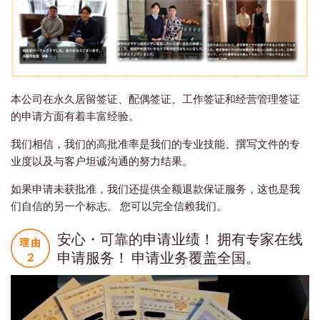
本公司在永久居留签证、配偶签证、工作签证和经营管理签证
的申请方面有着丰富经验。
我们相信，我们的高批准率是我们的专业技能、撰写文件的专
业度以及与客户坦诚沟通的努力结果。
如果申请未获批准，我们还提供全额退款保证服务，这也是我
们自信的另一个标志。 您可以完全信赖我们。
安心・可靠的申请业绩！ 拥有专家在线
申请服务！ 申请业务覆盖全国。