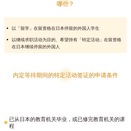
哪些？
以「留学」在留资格在日本停留的外国人学生
以继续求职活动为目的、希望持有「特定活动」在留资格
在日本继续停留的外国人
内定等待期间的特定活动签证的申请条件
已从日本的教育机关毕业，或已修完教育机关的课
程