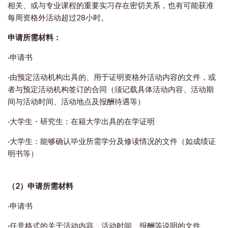
相关、或与专业课程的重要实习存在密切关系，也有可能获准
每周资格外活动超过28小时。
申请所需材料：
·申请书
·由预定活动机构出具的、用于证明资格外活动内容的文件，或
者与预定活动机构签订的合同（须记载具体活动内容、活动期
间与活动时间、活动地点及报酬待遇等）
·大学生・研究生：在籍大学出具的在学证明
·大学生：能够确认毕业所需学分及修读情况的文件（如成绩证
明书等）
（2）申请所需材料
·申请书
·任意格式的关于活动内容、活动时间、报酬等说明的文件