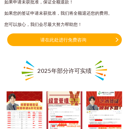
如果申请未获批准，保证全额退款！
如果您的签证申请未获批准，我们将全额退还您的费用。
您可以放心，我们会尽最大努力帮助您！
请在此处进行免费咨询
2025年部分许可实绩