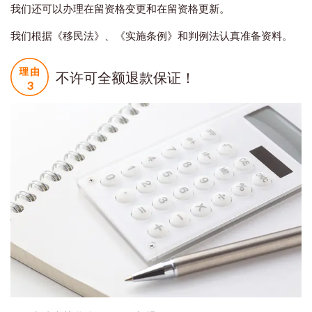
我们还可以办理在留资格变更和在留资格更新。
我们根据《移民法》、《实施条例》和判例法认真准备资料。
不许可全额退款保证！