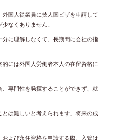
、
外国人従業員に
技
人
国
ビザを申請して
が少なくありません。
十分に理解しなくて、長期間に会社の指
終的には外国人労働者本人の在留資格に
合、専門性を発揮することができず、就
ことは難しいと考えられます。将来の成
、および永住資格を申請する際、入管は