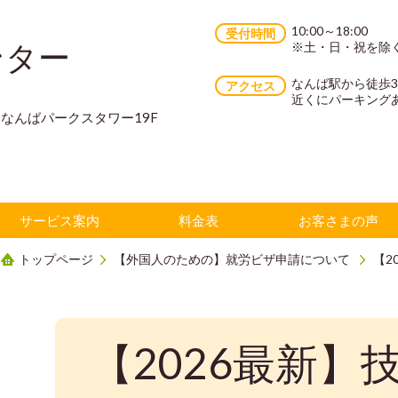
10:00～18:00
受付時間
ンター
※土・日・祝を除
なんば駅から徒歩
アクセス
近くにパーキング
70 なんばパークスタワー19F
サービス案内
料金表
お客さまの声
トップページ
【外国人のための】就労ビザ申請について
【2
【2026最新】