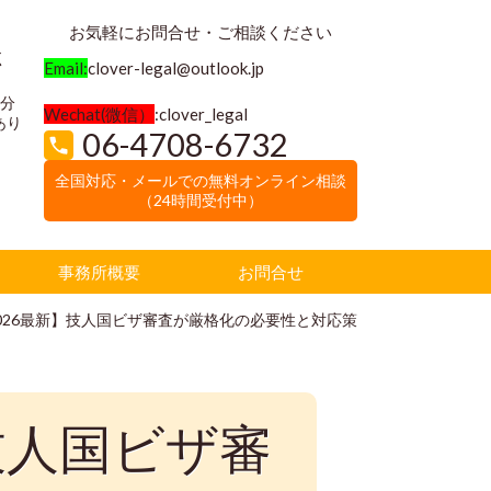
お気軽にお問合せ・ご相談ください
く
Email:
clover-legal@outlook.jp
3分
Wechat(微信）
:clover_legal
あり
06-4708-6732
全国対応・メールでの無料オンライン相談
（24時間受付中）
事務所概要
お問合せ
026最新】技人国ビザ審査が厳格化の必要性と対応策
技人国ビザ審