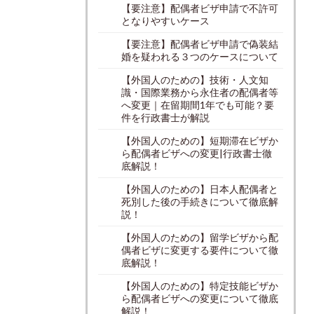
【要注意】配偶者ビザ申請で不許可
となりやすいケース
【要注意】配偶者ビザ申請で偽装結
婚を疑われる３つのケースについて
【外国人のための】技術・人文知
識・国際業務から永住者の配偶者等
へ変更｜在留期間1年でも可能？要
件を行政書士が解説
【外国人のための】短期滞在ビザか
ら配偶者ビザへの変更|行政書士徹
底解説！
【外国人のための】日本人配偶者と
死別した後の手続きについて徹底解
説！
【外国人のための】留学ビザから配
偶者ビザに変更する要件について徹
底解説！
【外国人のための】特定技能ビザか
ら配偶者ビザへの変更について徹底
解説！