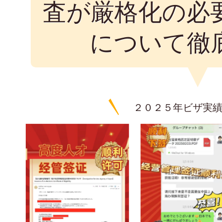
査が厳格化の必
について徹
２０２５年ビザ実