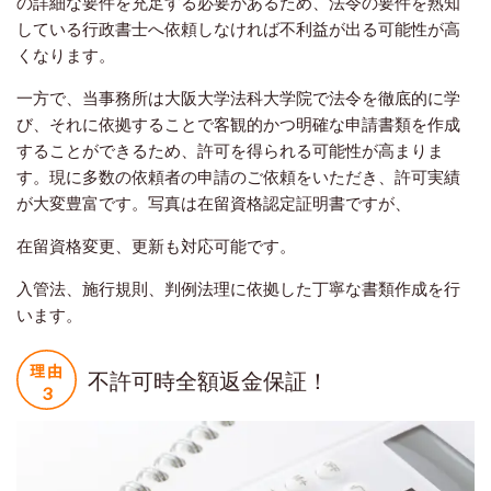
の詳細な要件を充足する必要があるため、法令の要件を熟知
している行政書士へ依頼しなければ不利益が出る可能性が高
くなります。
一方で、当事務所は大阪大学法科大学院で法令を徹底的に学
び、それに依拠することで客観的かつ明確な申請書類を作成
することができるため、許可を得られる可能性が高まりま
す。現に多数の依頼者の申請のご依頼をいただき、許可実績
が大変豊富です。写真は在留資格認定証明書ですが、
在留資格変更、更新も対応可能です。
入管法、施行規則、判例法理に依拠した丁寧な書類作成を行
います。
不許可時全額返金保証！