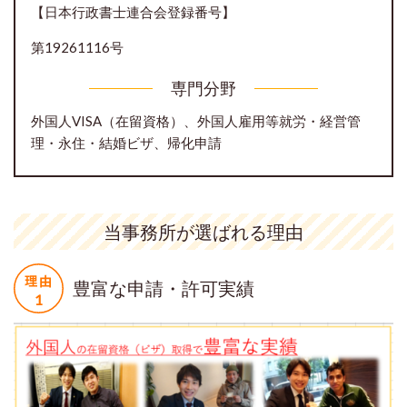
【日本行政書士連合会登録番号】
第19261116号
専門分野
外国人VISA（在留資格）、外国人雇用等就労・経営管
理・永住・結婚ビザ、帰化申請
当事務所が選ばれる理由
豊富な申請・許可実績