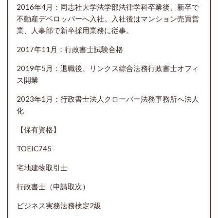
2016年4月：同志社大学法学部法律学科卒業後、新卒で
不動産デベロッパーへ入社。入社後はマンション売買営
業、人事部で新卒採用業務に従事。
2017年11月：行政書士試験合格
2019年5月：退職後、リンクス綜合法務行政書士オフィ
ス開業
2023年1月：行政書士法人クローバー法務事務所へ法人
化
【保有資格】
TOEIC745
宅地建物取引士
行政書士（申請取次）
ビジネス実務法務検定2級