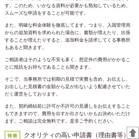
す。このため、いかなる資料が必要かも熟知しているため、
スムーズな申請をすることが可能です。
また、明確な料金体験を徹底してます。つまり、入国管理局
からの追加資料を求められた場合に、書類が増えたり、出張
することが増えたりすると、追加料金を請求してくる事務所
もあると聞きます。
ご相談者はそのような不安も多く、想定外の費用がかかるこ
とに抵抗をお持ちであることも聞きます。
そこで、当事務所では初期の見積で実費も含め、お伝えし、
お出しした見積書の金額から足が出ないよう配慮させていた
だく運営をしております。
また、契約締結前に許可か不許可の見通しをお伝えすること
もできますので、費用を出すか出さないかもお決めいただけ
ます。ご相談は完全無料です。是非ご予約ください。
クオリティの高い申請書（理由書等）