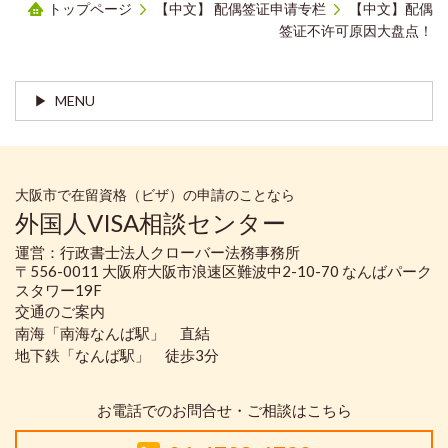
トップページ
【中文】 配偶签证申请专栏
【中文】配偶
签证不许可原因大盘点！
MENU
大阪市で在留資格（ビザ）の申請のことなら
外国人VISA相談センター
運営：行政書士法人クローバー法務事務所
〒556-0011 大阪府大阪市浪速区難波中2-10-70 なんばパーク
スタワー19F
交通のご案内
南海「南海なんば駅」 直結
地下鉄「なんば駅」 徒歩3分
お電話でのお問合せ・ご相談はこちら