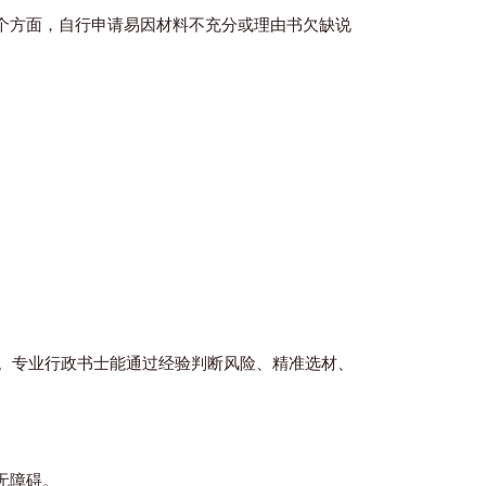
个方面，自行申请易因材料不充分或理由书欠缺说
。专业行政书士能通过经验判断风险、精准选材、
。
无障碍。