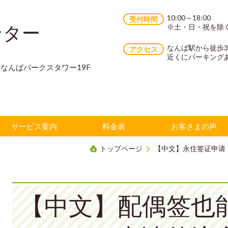
10:00～18:00
受付時間
ンター
※土・日・祝を除
なんば駅から徒歩
アクセス
近くにパーキング
70 なんばパークスタワー19F
サービス案内
料金表
お客さまの声
トップページ
【中文】永住签证申请
【中文】配偶签也