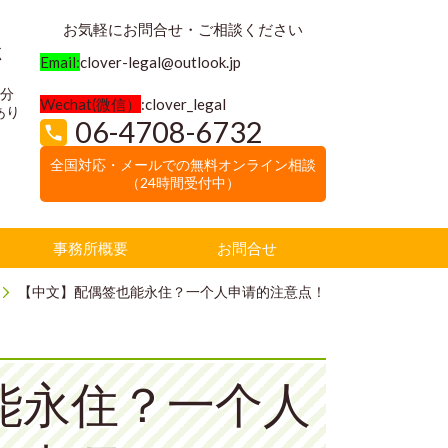
お気軽にお問合せ・ご相談ください
く
Email:
clover-legal@outlook.jp
3分
Wechat(微信）
:clover_legal
あり
06-4708-6732
全国対応・メールでの無料オンライン相談
（24時間受付中）
事務所概要
お問合せ
【中文】配偶签也能永住？一个人申请的注意点！
能永住？一个人