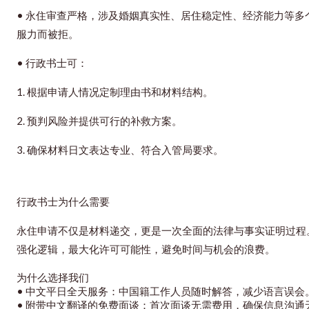
•
永住审查严格，涉及婚姻真实性、居住稳定性、经济能力等多
服力而被拒。
•
行政书士可：
1.
根据申请人情况定制理由书和材料结构。
2.
预判风险并提供可行的补救方案。
3.
确保材料日文表达专业、符合入管局要求。
行政书士为什么需要
永住申请不仅是材料递交，更是一次全面的法律与事实证明过程
强化逻辑，最大化许可可能性，避免时间与机会的浪费。
为什么选择我们
•
中文平日全天服务：中国籍工作人员随时解答，减少语言误会
•
附带中文翻译的免费面谈：首次面谈无需费用，确保信息沟通