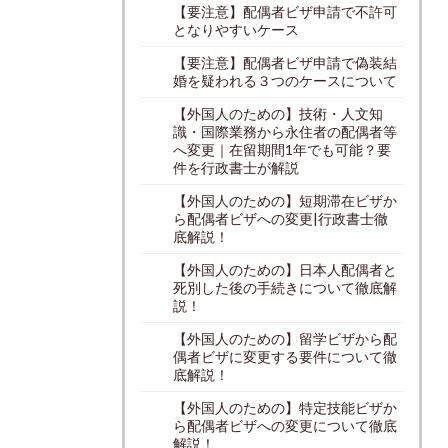
【要注意】配偶者ビザ申請で不許可
となりやすいケース
【要注意】配偶者ビザ申請で偽装結
婚を疑われる３つのケースについて
【外国人のための】技術・人文知
識・国際業務から永住者の配偶者等
へ変更｜在留期間1年でも可能？要
件を行政書士が解説
【外国人のための】短期滞在ビザか
ら配偶者ビザへの変更|行政書士徹
底解説！
【外国人のための】日本人配偶者と
死別した後の手続きについて徹底解
説！
【外国人のための】留学ビザから配
偶者ビザに変更する要件について徹
底解説！
【外国人のための】特定技能ビザか
ら配偶者ビザへの変更について徹底
解説！