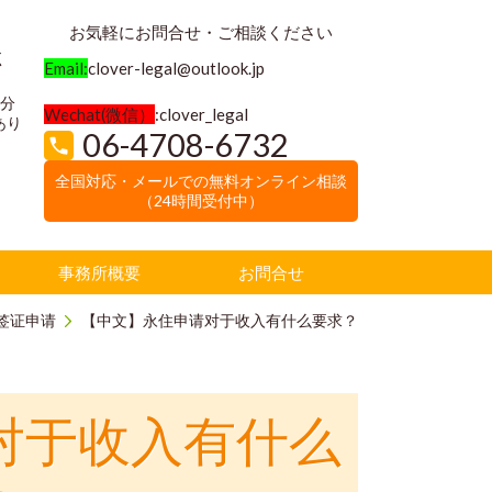
お気軽にお問合せ・ご相談ください
く
Email:
clover-legal@outlook.jp
3分
Wechat(微信）
:clover_legal
あり
06-4708-6732
全国対応・メールでの無料オンライン相談
（24時間受付中）
事務所概要
お問合せ
签证申请
【中文】永住申请对于收入有什么要求？
对于收入有什么