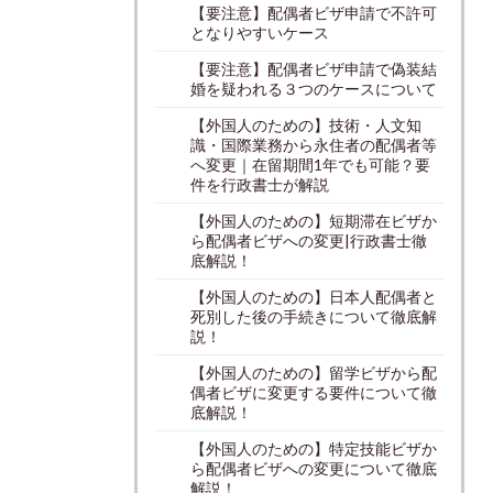
【要注意】配偶者ビザ申請で不許可
となりやすいケース
【要注意】配偶者ビザ申請で偽装結
婚を疑われる３つのケースについて
【外国人のための】技術・人文知
識・国際業務から永住者の配偶者等
へ変更｜在留期間1年でも可能？要
件を行政書士が解説
【外国人のための】短期滞在ビザか
ら配偶者ビザへの変更|行政書士徹
底解説！
【外国人のための】日本人配偶者と
死別した後の手続きについて徹底解
説！
【外国人のための】留学ビザから配
偶者ビザに変更する要件について徹
底解説！
【外国人のための】特定技能ビザか
ら配偶者ビザへの変更について徹底
解説！