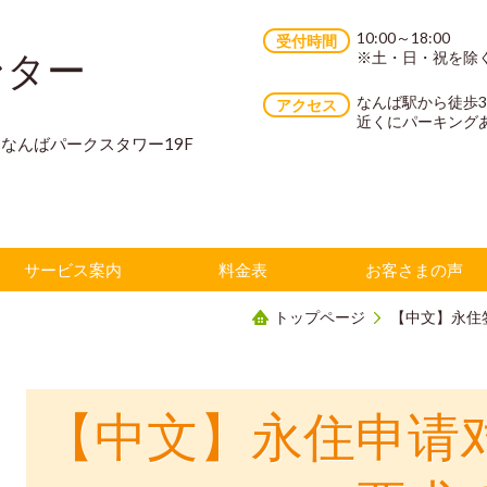
10:00～18:00
受付時間
ンター
※土・日・祝を除
なんば駅から徒歩
アクセス
近くにパーキング
70 なんばパークスタワー19F
サービス案内
料金表
お客さまの声
トップページ
【中文】永住
【中文】永住申请