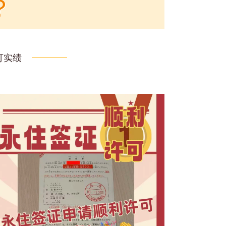
？
可实绩