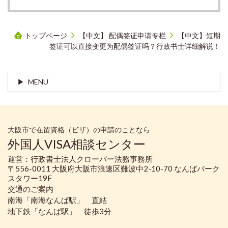
トップページ
【中文】 配偶签证申请专栏
【中文】短期
签证可以直接变更为配偶签证吗？行政书士详细解说！
MENU
大阪市で在留資格（ビザ）の申請のことなら
外国人VISA相談センター
運営：行政書士法人クローバー法務事務所
〒556-0011 大阪府大阪市浪速区難波中2-10-70 なんばパーク
スタワー19F
交通のご案内
南海「南海なんば駅」 直結
地下鉄「なんば駅」 徒歩3分