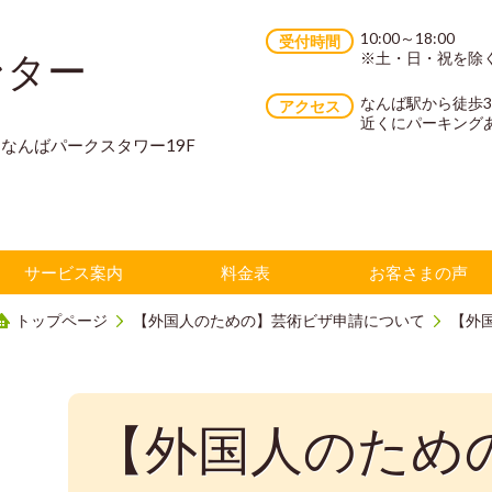
10:00～18:00
受付時間
ンター
※土・日・祝を除
なんば駅から徒歩
アクセス
近くにパーキング
70 なんばパークスタワー19F
サービス案内
料金表
お客さまの声
トップページ
【外国人のための】芸術ビザ申請について
【外
【外国人のため