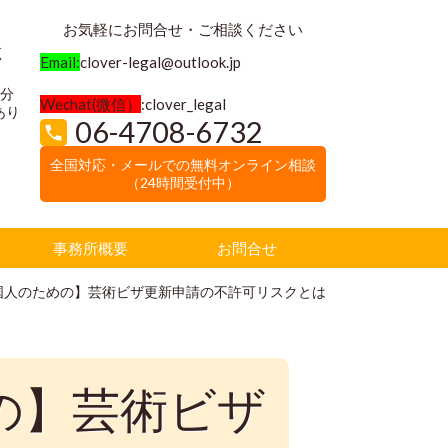
お気軽にお問合せ・ご相談ください
く
Email:
clover-legal@outlook.jp
3分
Wechat(微信）
:clover_legal
あり
06-4708-6732
全国対応・メールでの無料オンライン相談
（24時間受付中）
事務所概要
お問合せ
国人のための】芸術ビザ更新申請の不許可リスクとは
の】芸術ビザ