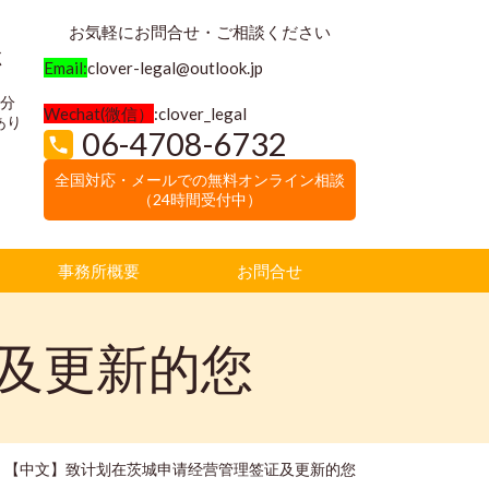
お気軽にお問合せ・ご相談ください
く
Email:
clover-legal@outlook.jp
3分
Wechat(微信）
:clover_legal
あり
06-4708-6732
全国対応・メールでの無料オンライン相談
（24時間受付中）
事務所概要
お問合せ
及更新的您
【中文】致计划在茨城申请经营管理签证及更新的您