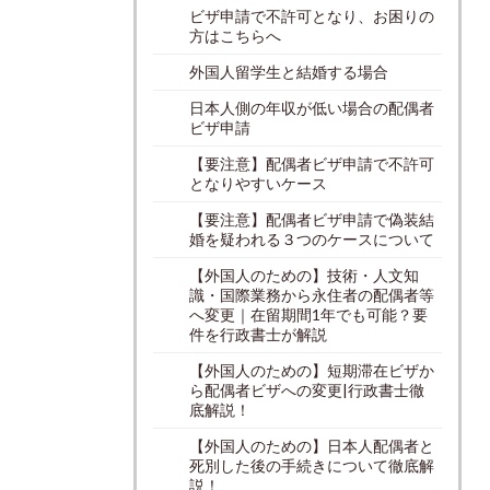
ビザ申請で不許可となり、お困りの
方はこちらへ
外国人留学生と結婚する場合
日本人側の年収が低い場合の配偶者
ビザ申請
【要注意】配偶者ビザ申請で不許可
となりやすいケース
【要注意】配偶者ビザ申請で偽装結
婚を疑われる３つのケースについて
【外国人のための】技術・人文知
識・国際業務から永住者の配偶者等
へ変更｜在留期間1年でも可能？要
件を行政書士が解説
【外国人のための】短期滞在ビザか
ら配偶者ビザへの変更|行政書士徹
底解説！
【外国人のための】日本人配偶者と
死別した後の手続きについて徹底解
説！