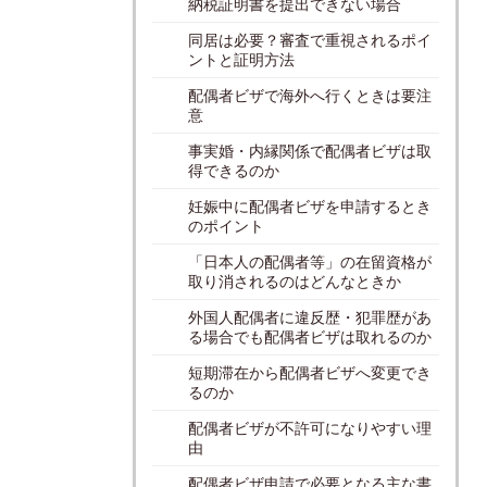
納税証明書を提出できない場合
同居は必要？審査で重視されるポイ
ントと証明方法
配偶者ビザで海外へ行くときは要注
意
事実婚・内縁関係で配偶者ビザは取
得できるのか
妊娠中に配偶者ビザを申請するとき
のポイント
「日本人の配偶者等」の在留資格が
取り消されるのはどんなときか
外国人配偶者に違反歴・犯罪歴があ
る場合でも配偶者ビザは取れるのか
短期滞在から配偶者ビザへ変更でき
るのか
配偶者ビザが不許可になりやすい理
由
配偶者ビザ申請で必要となる主な書