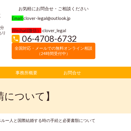
お気軽にお問合せ・ご相談ください
く
Email:
clover-legal@outlook.jp
3分
Wechat(微信）
:clover_legal
あり
06-4708-6732
全国対応・メールでの無料オンライン相談
（24時間受付中）
事務所概要
お問合せ
請について】
ペルー人と国際結婚する時の手続と必要書類について