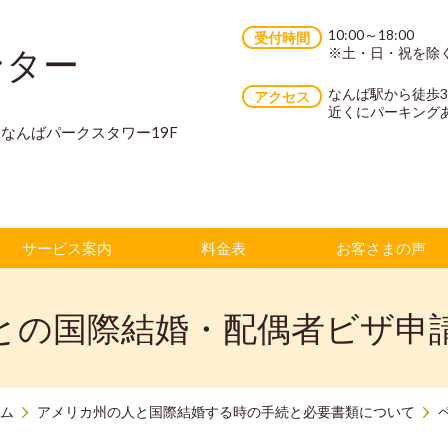
10:00～18:00
受付時間
ンター
※土・日・祝を除
なんば駅から徒歩
アクセス
近くにパーキング
70 なんばパークスタワー19F
サービス案内
料金表
お客さまの声
との国際結婚・配偶者ビザ申
ム
アメリカ州の人と国際結婚する時の手続と必要書類について