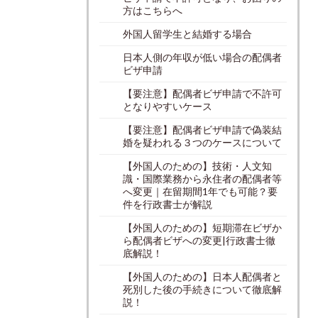
方はこちらへ
外国人留学生と結婚する場合
日本人側の年収が低い場合の配偶者
ビザ申請
【要注意】配偶者ビザ申請で不許可
となりやすいケース
【要注意】配偶者ビザ申請で偽装結
婚を疑われる３つのケースについて
【外国人のための】技術・人文知
識・国際業務から永住者の配偶者等
へ変更｜在留期間1年でも可能？要
件を行政書士が解説
【外国人のための】短期滞在ビザか
ら配偶者ビザへの変更|行政書士徹
底解説！
【外国人のための】日本人配偶者と
死別した後の手続きについて徹底解
説！