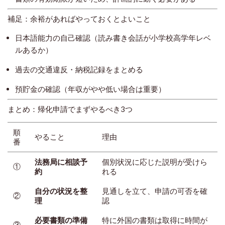
補足：余裕があればやっておくとよいこと
日本語能力の自己確認（読み書き会話が小学校高学年レベ
ルあるか）
過去の交通違反・納税記録をまとめる
預貯金の確認（年収がやや低い場合は重要）
まとめ：帰化申請でまずやるべき3つ
順
やること
理由
番
法務局に相談予
個別状況に応じた説明が受けら
①
約
れる
自分の状況を整
見通しを立て、申請の可否を確
②
理
認
必要書類の準備
特に外国の書類は取得に時間が
③