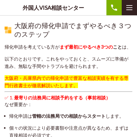
外国人VISA相談センター
大阪府の帰化申請でまずやるべき３つ
のステップ
帰化申請を考えている方が
まず最初にやるべき3つの
こと
は、
以下のとおりです。これをやっておくと、スムーズに準備が
進み、無駄な手間やトラブルを避けられます。
大阪府・兵庫県内での帰化申請で豊富な相談実績を有する専
門行政書士が徹底解説いたします。
✅ 1.
最寄りの法務局に相談予約をする（事前相談）
なぜ重要か：
帰化申請は
管轄の法務局での相談からスタート
します。
個々の状況により必要書類や注意点が異なるため、まずは
直接相談が必須です。