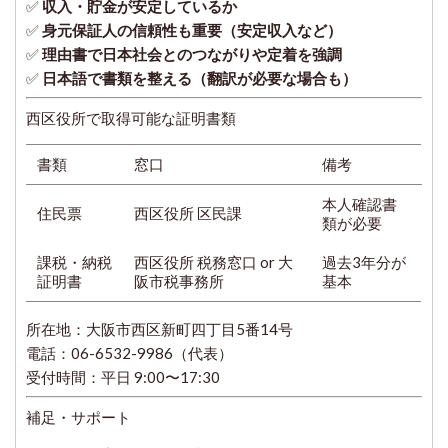
✅
収入・貯金が安定しているか
✅
身元保証人の信頼性も重要（安定収入など）
✅
理由書で日本社会とのつながりや定着を強調
✅
日本語で書類を整える（翻訳が必要な場合も）
西区役所で取得可能な証明書類
書類
窓口
備考
本人確認書
住民票
西区役所 区民課
類が必要
課税・納税
西区役所 税務窓口 or 大
過去3年分が
証明書
阪市税事務所
基本
所在地：大阪市西区新町四丁目5番14号
電話：06-6532-9986（代表）
受付時間：平日 9:00〜17:30
補足・サポート