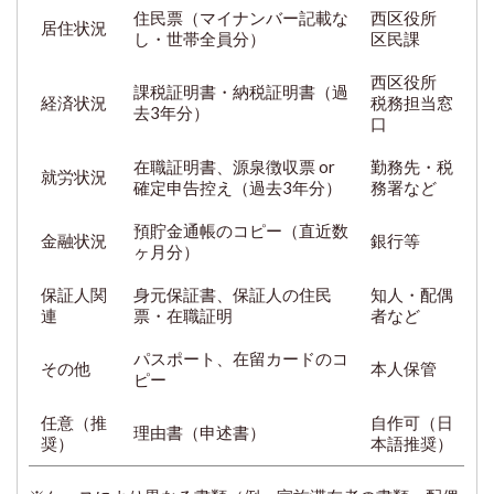
住民票（マイナンバー記載な
西区役所
居住状況
し・世帯全員分）
区民課
西区役所
課税証明書・納税証明書（過
経済状況
税務担当窓
去3年分）
口
在職証明書、源泉徴収票 or
勤務先・税
就労状況
確定申告控え（過去3年分）
務署など
預貯金通帳のコピー（直近数
金融状況
銀行等
ヶ月分）
保証人関
身元保証書、保証人の住民
知人・配偶
連
票・在職証明
者など
パスポート、在留カードのコ
その他
本人保管
ピー
任意（推
自作可（日
理由書（申述書）
奨）
本語推奨）