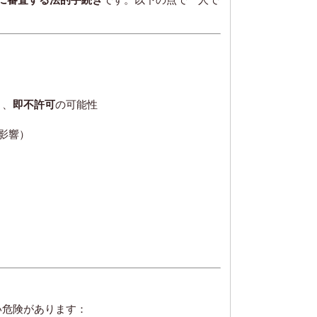
と、
即不許可
の可能性
影響）
い危険があります：