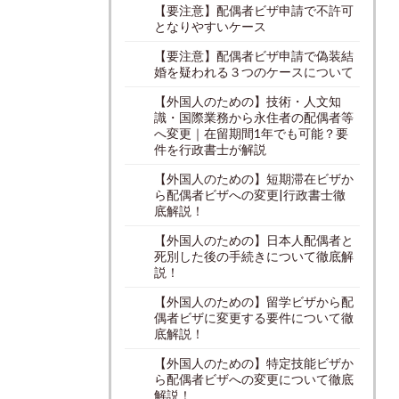
【要注意】配偶者ビザ申請で不許可
となりやすいケース
【要注意】配偶者ビザ申請で偽装結
婚を疑われる３つのケースについて
【外国人のための】技術・人文知
識・国際業務から永住者の配偶者等
へ変更｜在留期間1年でも可能？要
件を行政書士が解説
【外国人のための】短期滞在ビザか
ら配偶者ビザへの変更|行政書士徹
底解説！
【外国人のための】日本人配偶者と
死別した後の手続きについて徹底解
説！
【外国人のための】留学ビザから配
偶者ビザに変更する要件について徹
底解説！
【外国人のための】特定技能ビザか
ら配偶者ビザへの変更について徹底
解説！