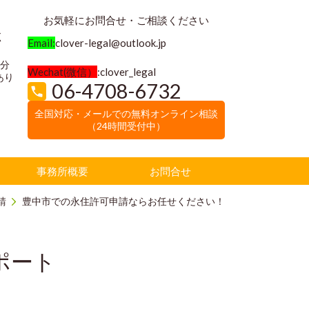
お気軽にお問合せ・ご相談ください
く
Email:
clover-legal@outlook.jp
3分
Wechat(微信）
:clover_legal
あり
06-4708-6732
全国対応・メールでの無料オンライン相談
（24時間受付中）
事務所概要
お問合せ
請
豊中市での永住許可申請ならお任せください！
ポート