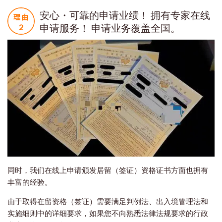
安心・可靠的申请业绩！ 拥有专家在线
申请服务！ 申请业务覆盖全国。
同时，我们在线上申请颁发居留（签证）资格证书方面也拥有
丰富的经验。
由于取得在留资格（签证）需要满足判例法、出入境管理法和
实施细则中的详细要求，如果您不向熟悉法律法规要求的行政