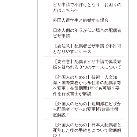
ビザ申請で不許可となり、お困りの
方はこちらへ
外国人留学生と結婚する場合
日本人側の年収が低い場合の配偶者
ビザ申請
【要注意】配偶者ビザ申請で不許可
となりやすいケース
【要注意】配偶者ビザ申請で偽装結
婚を疑われる３つのケースについて
【外国人のための】技術・人文知
識・国際業務から永住者の配偶者等
へ変更｜在留期間1年でも可能？要
件を行政書士が解説
【外国人のための】短期滞在ビザか
ら配偶者ビザへの変更|行政書士徹
底解説！
【外国人のための】日本人配偶者と
死別した後の手続きについて徹底解
説！