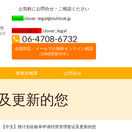
お気軽にお問合せ・ご相談ください
く
Email:
clover-legal@outlook.jp
3分
Wechat(微信）
:clover_legal
あり
06-4708-6732
全国対応・メールでの無料オンライン相談
（24時間受付中）
事務所概要
お問合せ
及更新的您
【中文】致计划在岐阜申请经营管理签证及更新的您