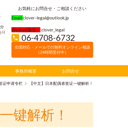
お気軽にお問合せ・ご相談ください
く
Email:
clover-legal@outlook.jp
3分
Wechat(微信）
:clover_legal
あり
06-4708-6732
全国対応・メールでの無料オンライン相談
（24時間受付中）
事務所概要
お問合せ
偶签证申请专栏
【中文】日本配偶者签证一键解析！
一键解析！