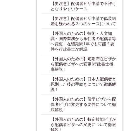
【要注意】配偶者ビザ申請で不許可
となりやすいケース
【要注意】配偶者ビザ申請で偽装結
婚を疑われる３つのケースについて
【外国人のための】技術・人文知
識・国際業務から永住者の配偶者等
へ変更｜在留期間1年でも可能？要
件を行政書士が解説
【外国人のための】短期滞在ビザか
ら配偶者ビザへの変更|行政書士徹
底解説！
【外国人のための】日本人配偶者と
死別した後の手続きについて徹底解
説！
【外国人のための】留学ビザから配
偶者ビザに変更する要件について徹
底解説！
【外国人のための】特定技能ビザか
ら配偶者ビザへの変更について徹底
解説！