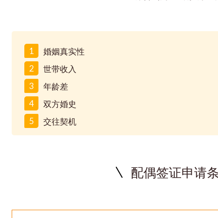
1
婚姻真实性
2
世带收入
3
年龄差
4
双方婚史
5
交往契机
配偶签证申请