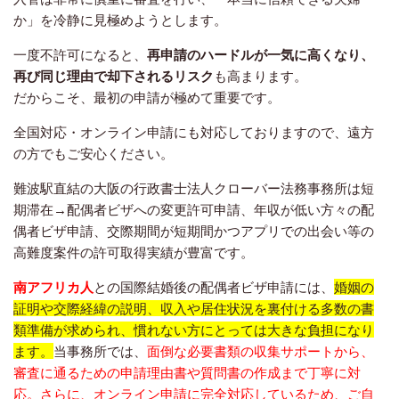
か」を冷静に見極めようとします。
一度不許可になると、
再申請のハードルが一気に高くなり、
再び同じ理由で却下されるリスク
も高まります。
だからこそ、最初の申請が極めて重要です。
全国対応・オンライン申請にも対応しておりますので、遠方
の方でもご安心ください。
難波駅直結の大阪の行政書士法人クローバー法務事務所は短
期滞在→配偶者ビザへの変更許可申請、年収が低い方々の配
偶者ビザ申請、交際期間が短期間かつアプリでの出会い等の
高難度案件の許可取得実績が豊富です。
南アフリカ人
との国際結婚後の配偶者ビザ申請には、
婚姻の
証明や交際経緯の説明、収入や居住状況を裏付ける多数の書
類準備が求められ、慣れない方にとっては大きな負担になり
ます。
当事務所では、
面倒な必要書類の収集サポートから、
審査に通るための申請理由書や質問書の作成まで丁寧に対
応。さらに、オンライン申請に完全対応しているため、ご自