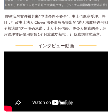
即使我的案件被判断“申请条件不齐全”，书士也愿意受理。
并
且，行政书士法人 Clover 法务事务所提出的“若无法取得许可则
全额退款”这一明确承诺，让人十分信赖。
更令人惊喜的是，经
营管理签证仅用短短1个月就成功获批，让我感到非常满意。
インタビュー動画