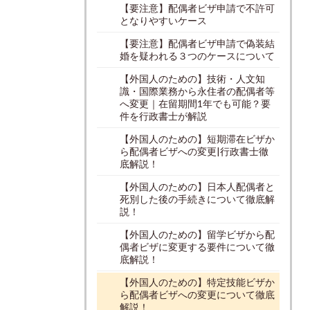
【要注意】配偶者ビザ申請で不許可
となりやすいケース
【要注意】配偶者ビザ申請で偽装結
婚を疑われる３つのケースについて
【外国人のための】技術・人文知
識・国際業務から永住者の配偶者等
へ変更｜在留期間1年でも可能？要
件を行政書士が解説
【外国人のための】短期滞在ビザか
ら配偶者ビザへの変更|行政書士徹
底解説！
【外国人のための】日本人配偶者と
死別した後の手続きについて徹底解
説！
【外国人のための】留学ビザから配
偶者ビザに変更する要件について徹
底解説！
【外国人のための】特定技能ビザか
ら配偶者ビザへの変更について徹底
解説！