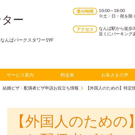
10:00～18:00
受付時間
ンター
※土・日・祝を除
なんば駅から徒歩
アクセス
近くにパーキング
70 なんばパークスタワー19F
サービス案内
料金表
お客さまの声
結婚ビザ・配偶者ビザ申請お役立ち情報
【外国人のための】特定
【外国人のための