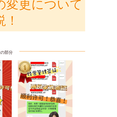
の変更について
説！
績の部分