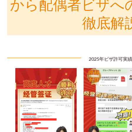
から配偶者ビザへ
徹底解
2025年ビザ許可実