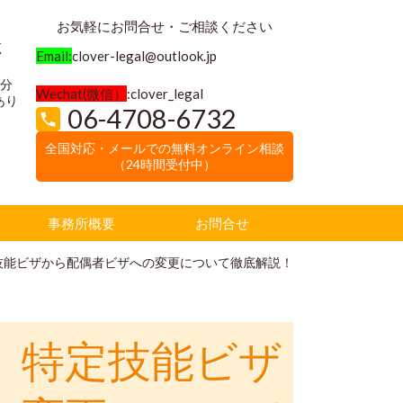
お気軽にお問合せ・ご相談ください
く
Email:
clover-legal@outlook.jp
3分
Wechat(微信）
:clover_legal
あり
06-4708-6732
全国対応・メールでの無料オンライン相談
（24時間受付中）
事務所概要
お問合せ
技能ビザから配偶者ビザへの変更について徹底解説！
】
特定技能ビザ