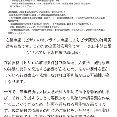
在留申請（ビザ）のオンライン申請によりビザ変更の許可実
績も豊富です。このため全国対応可能です！（窓口申請に限
定されている永住権申請は除く））
在留資格（ビザ）の取得要件は判例法理、入管法、施行規則
の詳細な要件を充足する必要があるため、法令の要件を熟知
している行政書士へ依頼しなければ不利益が出る可能性が高
くなります。
一方で、当事務所は大阪大学法科大学院で法令を徹底的に学
び、それに依拠することで客観的かつ明確な申請書類を作成
することができるため、許可を得られる可能性が高まりま
す。現に多数の依頼者の申請のご依頼をいただき、許可実績
が大変豊富です。写真は在留資格認定証明書ですが、