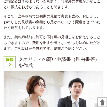
ご相談者はそのような不安も多く、想定外の費用がかかるこ
とに抵抗をお持ちであることも聞きます。
そこで、当事務所では初期の見積で実費も含め、お伝えし、
お出しした見積書の金額から足が出ないよう配慮させていた
だく運営をしております。
また、契約締結前に許可か不許可の見通しをお伝えすること
もできますので、費用を出すか出さないかもお決めいただけ
ます。ご相談は完全無料です。是非ご予約ください。
クオリティの高い申請書（理由書等）
を作成！