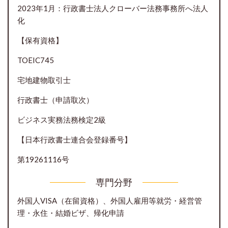
2023年1月：行政書士法人クローバー法務事務所へ法人
化
【保有資格】
TOEIC745
宅地建物取引士
行政書士（申請取次）
ビジネス実務法務検定2級
【日本行政書士連合会登録番号】
第19261116号
専門分野
外国人VISA（在留資格）、外国人雇用等就労・経営管
理・永住・結婚ビザ、帰化申請