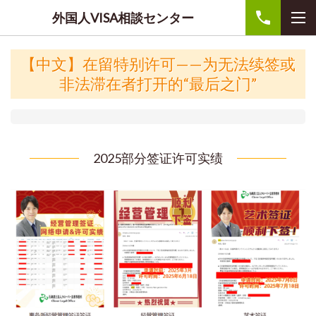
外国人VISA相談センター
【中文】
在留特别许可——为无法续签或
非法滞在者打开的“最后之门”
2025部分签证许可实绩